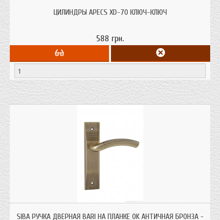
Цилиндры Апекс XD серии отличаются от своих предшествиников;
прараметры указаны на фото
ЦИЛИНДРЫ APECS XD-70 КЛЮЧ-КЛЮЧ
588 грн.
Ручки SIBA выполнены из специализированного сплава ZAMAK. Для
производства дверных ручек Siba используется сплав ЦАМ (ZAMAK) -
SIBA РУЧКА ДВЕРНАЯ BARI НА ПЛАНКЕ 0K АНТИЧНАЯ БРОНЗА -