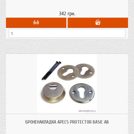
342 грн.
Броненакладка Апекс предназначена для защиты цилиндрового механизма
замка от высверливания, выбивания. полный аналог турецкого KALE
БРОНЕНАКЛАДКА APECS PROTECTOR BASIC АВ