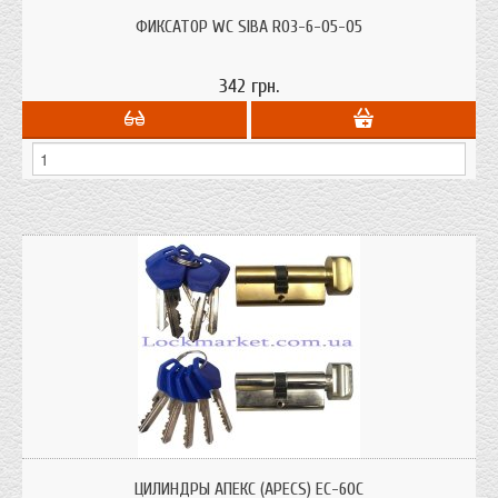
Фиксатор WC Siba R03-6-05-05 (квадрат) Apecs предназначен для фиксации
межкомнатных дверей в закрытом положении.
ФИКСАТОР WC SIBA R03-6-05-05
342 грн.
Цилиндр Апекс ЕС-60 С (ключ-тумблер) для врезных замков всех типов
изготовлен из латуни отличная цена, безупречное качество.
ЦИЛИНДРЫ АПЕКС (APECS) ЕС-60С