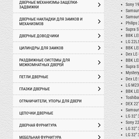
ДВЕРНЫЕ МЕХАНИЗМЫ-ЗАЩЕЛКИ-
Sony 19
ЗАДВИЖКИ
Samsung
Samsung
ДВЕРНЫЕ НАКЛАДКИ ДЛЯ ЗАМКОВ И
Philips
МЕХАНИЗМОВ
Supra
S
BBK LE
ДВЕРНЫЕ ДОВОДЧИКИ
LG 22L
BBK LE
ЦИЛИНДРЫ ДЛЯ ЗАМКОВ
Dex LE-
РАЗДВИЖНЫЕ СИСТЕМЫ ДЛЯ
BBK LE
МЕЖКОМНАТНЫХ ДВЕРЕЙ
Supra
S
Mystery
ПЕТЛИ ДВЕРНЫЕ
Dex LE-
LG
M23
ГЛАЗКИ ДВЕРНЫЕ
BBK LE
Toshib
ОГРАНИЧИТЕЛИ, УПОРЫ ДЛЯ ДВЕРИ
DEX 22
Samsun
ЦЕПОЧКИ ДВЕРНЫЕ
LG 32" 
Sony 22
ДВЕРНАЯ ФУРНИТУРА
LG 32" 
LG 32" 
МЕБЕЛЬНАЯ ФУРНИТУРА