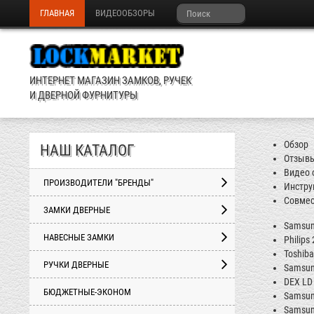
ГЛАВНАЯ
ВИДЕООБЗОРЫ
ИНТЕРНЕТ МАГАЗИН ЗАМКОВ, РУЧЕК
И ДВЕРНОЙ ФУРНИТУРЫ
Обзор
НАШ КАТАЛОГ
Отзыв
Видео 
ПРОИЗВОДИТЕЛИ "БРЕНДЫ"
Инстру
Совмес
ЗАМКИ ДВЕРНЫЕ
Samsun
НАВЕСНЫЕ ЗАМКИ
Philips
Toshib
РУЧКИ ДВЕРНЫЕ
Samsun
DEX
LD
БЮДЖЕТНЫЕ-ЭКОНОМ
Samsung
Samsung