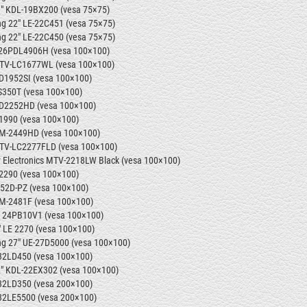
" KDL-19BX200 (vesa 75×75)
 22" LE-22C451 (vesa 75×75)
 22" LE-22C450 (vesa 75×75)
 26PDL4906H (vesa 100×100)
TV-LC1677WL
(vesa 100×100)
D1952SI (vesa 100×100)
S350T (vesa 100×100)
D2252HD (vesa 100×100)
1990 (vesa 100×100)
M-2449HD (vesa 100×100)
TV-LC2277FLD
(vesa 100×100)
 Electronics MTV-2218LW Black (vesa 100×100)
2290 (vesa 100×100)
52D-PZ
(vesa 100×100)
M-2481F (vesa 100×100)
a 24PB10V1 (vesa 100×100)
" LE
2270 (vesa
100×100)
g 27" UE-27D5000 (vesa 100×100)
32LD450 (vesa 100×100)
" KDL-22EX302 (vesa 100×100)
32LD350 (vesa 200×100)
32LE5500 (vesa 200×100)