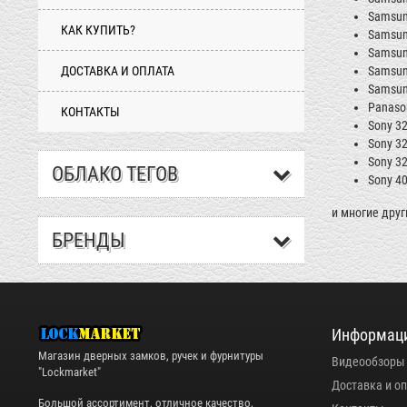
Samsun
КАК КУПИТЬ?
Samsun
Samsun
ДОСТАВКА И ОПЛАТА
Samsun
Samsun
Panaso
КОНТАКТЫ
Sony 32
Sony 32
Sony 32
ОБЛАКО ТЕГОВ
Sony 4
и многие
друг
БРЕНДЫ
Информац
Магазин дверных замков, ручек и фурнитуры
Видеообзоры
"Lockmarket"
Доставка и о
Большой ассортимент, отличное качество,