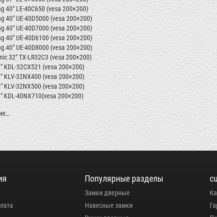
g 40" LE-40C650 (vesa 200×200)
g 40" UE-40D5000 (vesa 200×200)
g 40" UE-40D7000 (vesa 200×200)
g 40" UE-40D6100 (vesa 200×200)
g 40" UE-40D8000 (vesa 200×200)
nic 32"
TX-LR32C3
(vesa 200×200)
" KDL-32CX521 (vesa 200×200)
" KLV-32NX400 (vesa 200×200)
" KLV-32NX500 (vesa 200×200)
0" KDL-40NX710(vesa 200×200)
ие…
ия
Популярные разделы
c
Замки дверные
Ка
плата
Навесные замки
Га