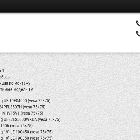
ы
1
обзор
кция по монтажу
тимые модели TV
g UE-19ES4000 (vesa 75×75)
 24PFL3507H (vesa 75×75)
a 19HV15V1 (vesa 75×75)
g UE22ES5000WXUA (vesa 75×75)
 1506 (vesa
75×75)
 19" LE-19C450 (vesa 75×75)
 19" LE-19C350 (vesa 75×75)