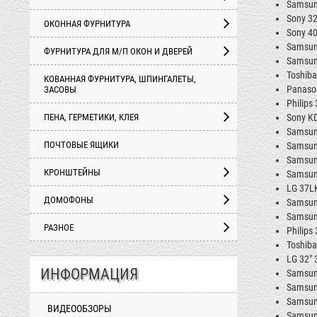
Samsun
Sony 32
ОКОННАЯ ФУРНИТУРА
Sony 40
Samsun
ФУРНИТУРА ДЛЯ М/П ОКОН И ДВЕРЕЙ
Samsun
Toshiba
КОВАННАЯ ФУРНИТУРА, ШПИНГАЛЕТЫ,
Panason
ЗАСОВЫ
Philips
ПЕНА, ГЕРМЕТИКИ, КЛЕЯ
Sony K
Samsun
ПОЧТОВЫЕ ЯЩИКИ
Samsun
Samsun
КРОНШТЕЙНЫ
Samsun
LG 37LK
ДОМОФОНЫ
Samsun
Samsun
РАЗНОЕ
Philips
Toshiba
LG 32" 
ИНФОРМАЦИЯ
Samsun
Samsun
Samsun
ВИДЕООБЗОРЫ
Samsun