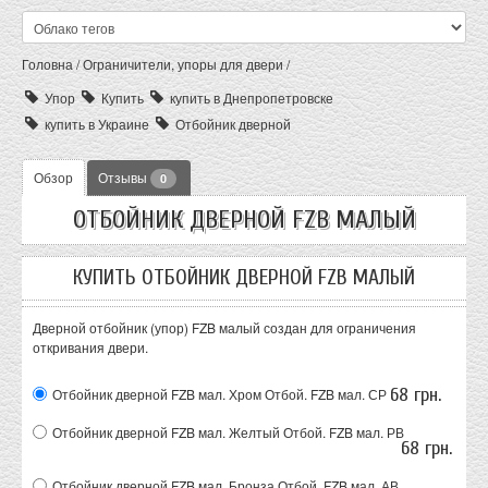
Головна
/
Ограничители, упоры для двери
/
Упор
Купить
купить в Днепропетровске
купить в Украине
Отбойник дверной
Обзор
Отзывы
0
ОТБОЙНИК ДВЕРНОЙ FZB МАЛЫЙ
КУПИТЬ ОТБОЙНИК ДВЕРНОЙ FZB МАЛЫЙ
Дверной отбойник (упор) FZB малый создан для ограничения
откривания двери.
68 грн.
Отбойник дверной FZB мал. Хром
Отбой. FZB мал. СР
Отбойник дверной FZB мал. Желтый
Отбой. FZB мал. РВ
68 грн.
Отбойник дверной FZB мал. Бронза
Отбой. FZB мал. АВ