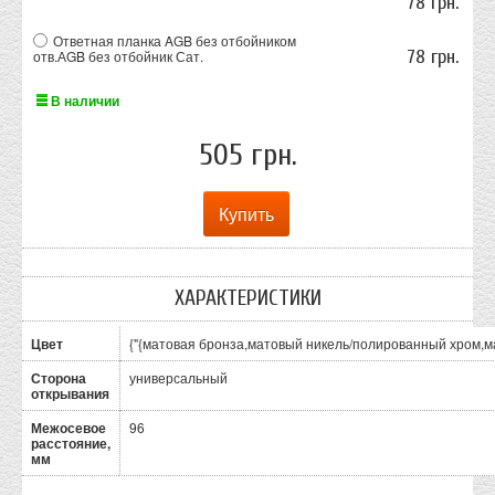
78 грн.
Ответная планка AGB без отбойником
78 грн.
отв.АGB без отбойник Сат.
В наличии
505 грн.
ХАРАКТЕРИСТИКИ
Цвет
{"{матовая бронза,матовый никель/полированный хром,мат
Сторона
универсальный
открывания
Межосевое
96
расстояние,
мм