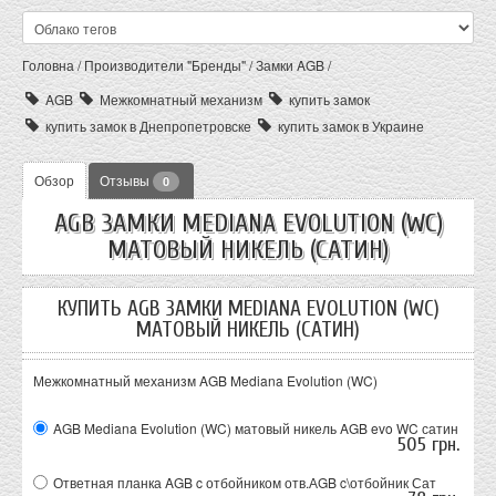
Головна
/
Производители "Бренды"
/
Замки AGB
/
AGB
Межкомнатный механизм
купить замок
купить замок в Днепропетровске
купить замок в Украине
Обзор
Отзывы
0
AGB ЗАМКИ MEDIANA EVOLUTION (WC)
МАТОВЫЙ НИКЕЛЬ (САТИН)
КУПИТЬ AGB ЗАМКИ MEDIANA EVOLUTION (WC)
МАТОВЫЙ НИКЕЛЬ (САТИН)
Межкомнатный механизм AGB Mediana Evolution (WC)
AGB Mediana Evolution (WC) матовый никель
AGB evo WC сатин
505 грн.
Ответная планка AGB c отбойником
отв.АGB c\отбойник Сат