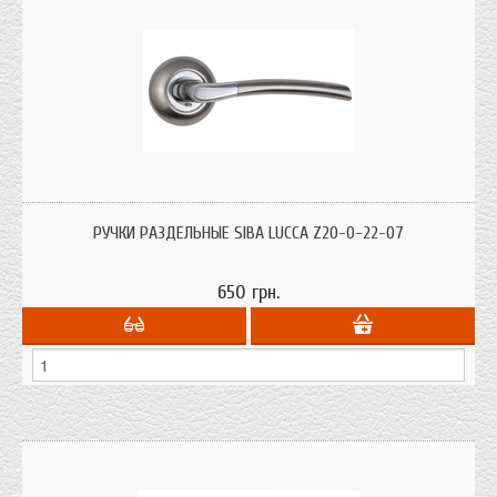
Ручки на раздельном основании Siba Lucca Z20 0-22-07 сатин изготовлены
из сплава ЦАМ (цинк, алюминий, медь) и обработаны гальванической
РУЧКИ РАЗДЕЛЬНЫЕ SIBA LUCCA Z20-0-22-07
обработкой.
650 грн.