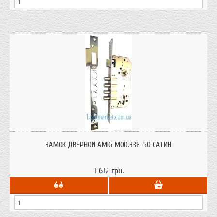
Замок врезной Amig 338-50 сатин для металлических и деревянных дверей
на 4 ригеля под цилиндр, броне накладку от испанского производителя.
ЗАМОК ДВЕРНОЙ AMIG MOD.338-50 САТИН
1 612 грн.