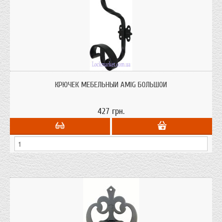
Крючёк мебельный "Amig" большой с иллюзией ковки черный-матовый
КРЮЧЁК МЕБЕЛЬНЫЙ AMIG БОЛЬШОЙ
427 грн.