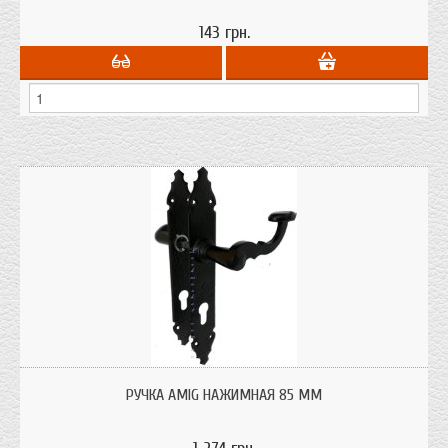
143 грн.
Ручки дверные входные Amig нажимная 85 мм; материал: сталь; покрытие:
черное эпоксидное; сделано в Испании;
РУЧКА AMIG НАЖИМНАЯ 85 ММ