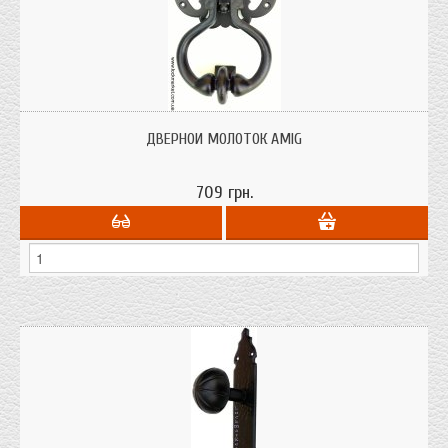
Дверной молоток AMIG модель №1 материал - сталь; покрытие - черное,
эпоксидное; производитель - Испания
ДВЕРНОЙ МОЛОТОК AMIG
709 грн.