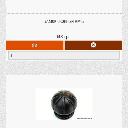
Замок оконный AMIG; материал - сталь; покрытие - эпоксидное; цвет -
черный; производитель - Испания
ЗАМОК ОКОННЫЙ AMIG
148 грн.