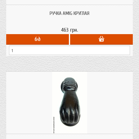
AMIG
РУЧКА AMIG КРУГЛАЯ
463 грн.
Ручка - молоток Amig рука