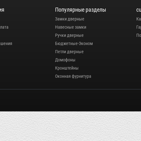
ия
Популярные разделы
c
Замки дверные
Ка
плата
Навесные замки
Га
Ручки дверные
По
ашения
Бюджетные-Эконом
Петли дверные
Домофоны
Кронштейны
Оконная фурнитура