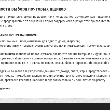
ности выбора почтовых ящиков
ик находится снаружи, на дверях, калитке, доме, поэтому он должен надёжно
ь: предохранение от вскрытия и порчи содержимого в результате природных 
 в стену.
ация почтовых ящиков:
секционные – предназначены для одного дома, квартиры;
осекционные – предназначены для установки в подъезде (для нескольких кварт
вых ящиков
зависит от используемого для изготовления материала и функциона
рисунками, табличками из разных материалов. В нашем интернет-магазине вы мо
 производства, купить ящики из стали, нержавейки, с порошковой покраской, г
адёжно защитят вашу корреспонденцию от: дождя, снега, жары, предотвратят н
нт сможет подобрать вариант индивидуально, для установки ящика на двери, н
ки, прекрасно крепятся, надёжно и продолжительно выполняют свою работу.
друзьям!