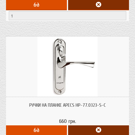
Ручки на планке с отверстием для сувальдного ключа и меж-осевым
расстоянием 77 мм (для замков Гардиан 3012)
РУЧКИ НА ПЛАНКЕ APECS HP-77.0323-S-C
660 грн.