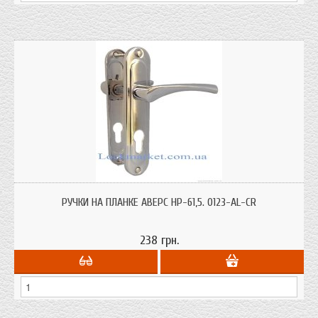
Ручки Аверс HP-61,5. 0123-AL-CR для замка Апекс 1023 на планке с
размером 62 мм. со стяжными винтами для межкомнатных дверей
РУЧКИ НА ПЛАНКЕ АВЕРС HP-61,5. 0123-AL-CR
238 грн.