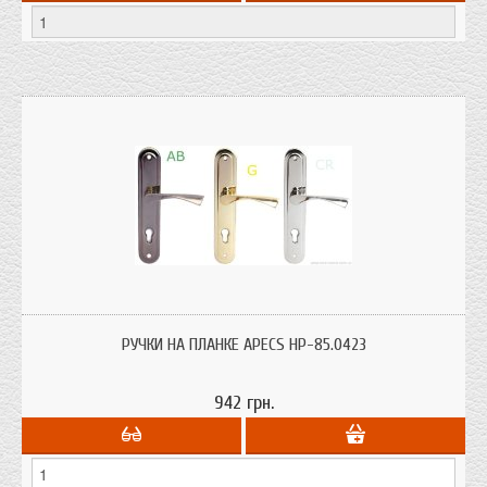
Ручки для замков с цилиндровым механизмом секретности и меж-осевым
расстоянием 85 мм
РУЧКИ НА ПЛАНКЕ APECS HP-85.0423
942 грн.