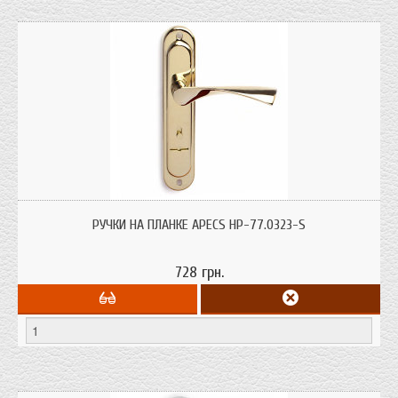
Ручки на планке с отверстием для сувальдного ключа и меж-осевым
расстоянием 77 мм (для замков Гардиан 1011 и 3011)
РУЧКИ НА ПЛАНКЕ APECS HP-77.0323-S
728 грн.