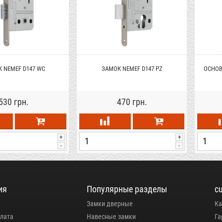
 NEMEF D147 WC
ЗАМОК NEMEF D147 PZ
ОСНОВ
530 грн.
470 грн.
+
+
-
-
ия
Популярные разделы
c
Замки дверные
Ка
плата
Навесные замки
Га