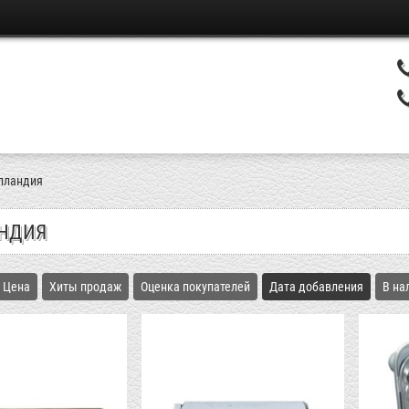
лландия
НДИЯ
Цена
Хиты продаж
Оценка покупателей
Дата добавления
В на