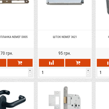
 ПЛАНКА NEMEF D005
ШТОК NEMEF 3621
70 грн.
95 грн.
+
+
-
-