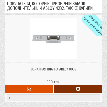
ПОКУПАТЕЛИ, КОТОРЫЕ ПРИОБРЕЛИ ЗАМОК
ДОПОЛНИТЕЛЬНЫЙ ABLOY 4232, ТАКЖЕ КУПИЛИ
а
ц
е
Обратная планка ABLOY® 0036 Планка к замкам 4232, 428, LC2902 на
прямые двери. Обработка: хром матовый.
ОБРАТНАЯ ПЛАНКА ABLOY 0036
150 грн.