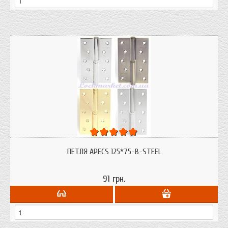
Петля Apecs стальные; размер: 125*75, с одним подшипником; есть левые и
правые; сделаны в России
ПЕТЛЯ APECS 125*75-B-STEEL
91 грн.