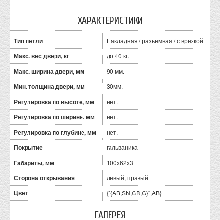
ХАРАКТЕРИСТИКИ
Тип петли
Накладная / разьемная / с врезкой
Макс. вес двери, кг
до 40 кг.
Макс. ширина двери, мм
90 мм.
Мин. толщина двери, мм
30мм.
Регулировка по высоте, мм
нет.
Регулировка по ширине. мм
нет.
Регулировка по глубине, мм
нет.
Покрытие
гальваника
Габариты, мм
100х62х3
Сторона открывания
левый, правый
Цвет
{"{AB,SN,CR,G}",AB}
ГАЛЕРЕЯ