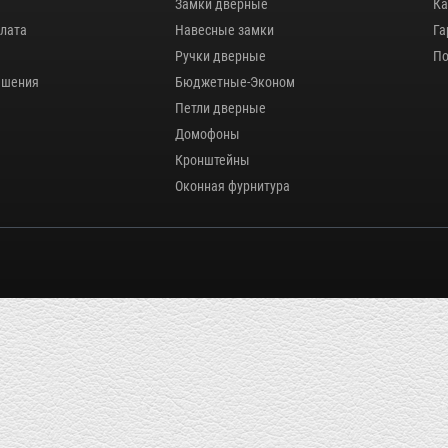
Замки дверные
Ка
плата
Навесные замки
Га
Ручки дверные
По
ашения
Бюджетные-Эконом
Петли дверные
Домофоны
Кронштейны
Оконная фурнитура