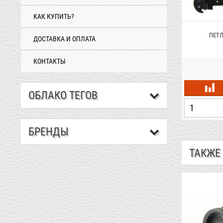
КАК КУПИТЬ?
ННЫЙ AMIG
БРОНЕНАКЛАДКА KALE НИКЕЛЬ
ПЕТЛ
ДОСТАВКА И ОПЛАТА
КОНТАКТЫ
грн.
587 грн.
ОБЛАКО ТЕГОВ
+
+
-
-
БРЕНДЫ
ТАКЖЕ