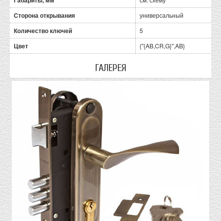
Габариты, мм
Сторона открывания
универсальный
Количество ключей
5
Цвет
{"{AB,CR,G}",AB}
ГАЛЕРЕЯ