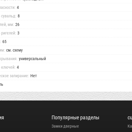
пасности:
4
 сувальд:
8
лей, мм:
26
 ригелей:
3
:
65
мм:
см. схему
крывания:
универсальный
 ключей:
4
ское запирание:
Нет
ль
ия
Популярные разделы
c
Замки дверные
Ка