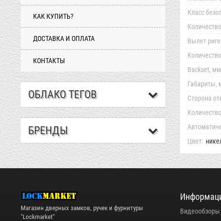
Класс безо
КАК КУПИТЬ?
Количество
ДОСТАВКА И ОПЛАТА
Вылет риге
Количество
КОНТАКТЫ
Backset, мм
Габариты, 
ОБЛАКО ТЕГОВ
Сторона от
Количество
Автоматиче
БРЕНДЫ
Цвет:
нике
Информац
Магазин дверных замков, ручек и фурнитуры
Видеообзоры
"Lockmarket"