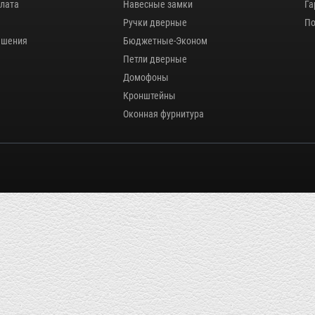
плата
Навесные замки
Га
Ручки дверные
По
ашения
Бюджетные-Эконом
Петли дверные
Домофоны
Кронштейны
Оконная фурнитура