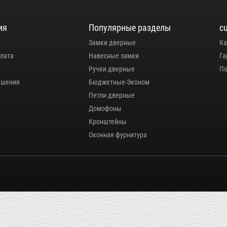
ия
Популярные разделы
c
Замки дверные
Ка
плата
Навесные замки
Га
Ручки дверные
По
ашения
Бюджетные-Эконом
Петли дверные
Домофоны
Кронштейны
Оконная фурнитура