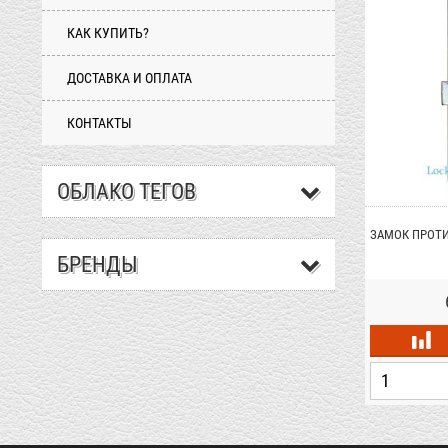
КАК КУПИТЬ?
ДОСТАВКА И ОПЛАТА
КОНТАКТЫ
ОБЛАКО ТЕГОВ
 ГАРДИАН 32.01
РУЧКА МЕБЕЛЬНАЯ AMIG 300
ЗАМОК ПРОТИ
НЕРЖАВЕЙКА
БРЕНДЫ
грн.
680 грн.
+
+
-
-