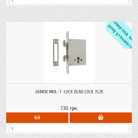
а
ц
е
Дополнительный замок эконом-серии.
ЗАМОК MUL-T-LOCK DEAD LOCK 352K
730 грн.