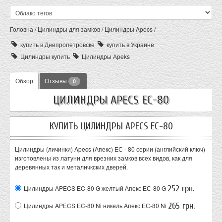
Головна
/
Цилиндры для замков
/
Цилиндры Apecs
/
купить в Днепропетровске
купить в Украине
Цилиндры купить
Цилиндры Аpeks
Обзор
Отзывы
0
ЦИЛИНДРЫ APECS ЕC-80
КУПИТЬ ЦИЛИНДРЫ APECS ЕC-80
Цилиндры (личинки) Apecs (Апекс) ЕС - 80 серии (английский ключ)
изготовлены из латуни для врезних замков всех видов, как для
деревянных так и металичкских дверей.
252 грн.
Цилиндры APECS ЕC-80 G желтый
Апекс ЕС-80 G
265 грн.
Цилиндры APECS ЕC-80 Ni никель
Апекс ЕС-80 Ni