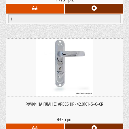
Ручки Apecs HP-42.0101-S-C-CR к замку Эльбор Гранит 1.06.40 и Эльбор
Гранит 1.06.41; цвет: хром
РУЧКИ НА ПЛАНКЕ APECS HP-42.0101-S-C-CR
433 грн.