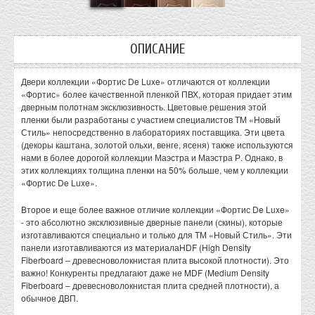
ОПИСАНИЕ
Двери коллекции «Фортис De Luxe» отличаются от коллекции
«Фортис» более качественной пленкой ПВХ, которая придает этим
дверным полотнам эксклюзивность. Цветовые решения этой
пленки были разработаны с участием специалистов ТМ «Новый
Стиль» непосредственно в лабораториях поставщика. Эти цвета
(декоры каштана, золотой ольхи, венге, ясеня) также используются
нами в более дорогой коллекции Маэстра и Маэстра Р. Однако, в
этих коллекциях толщина пленки на 50% больше, чем у коллекции
«Фортис De Luxe».
Второе и еще более важное отличие коллекции «Фортис De Luxe»
- это абсолютно эксклюзивные дверные панели (скины), которые
изготавливаются специально и только для ТМ «Новый Стиль». Эти
панели изготавливаются из материалаHDF (High Density
Fiberboard – древесноволокнистая плита высокой плотности). Это
важно! Конкуренты предлагают даже не MDF (Medium Density
Fiberboard – древесноволокнистая плита средней плотности), а
обычное ДВП.