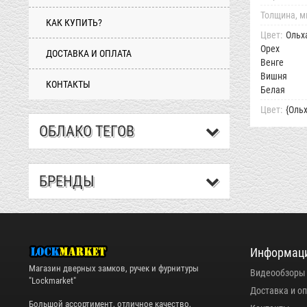
Толщина, м
КАК КУПИТЬ?
Цвет:
Ольх
Орех
ДОСТАВКА И ОПЛАТА
Венге
Вишня
КОНТАКТЫ
Белая
Цвет:
{Оль
ОБЛАКО ТЕГОВ
БРЕНДЫ
Информац
Магазин дверных замков, ручек и фурнитуры
Видеообзоры
"Lockmarket"
Доставка и о
Большой ассортимент, отличное качество,