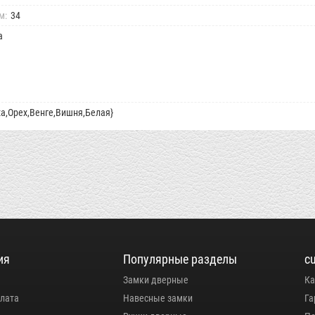
м:
34
а
ха,Орех,Венге,Вишня,Белая}
ия
Популярные разделы
c
Замки дверные
Ка
плата
Навесные замки
Га