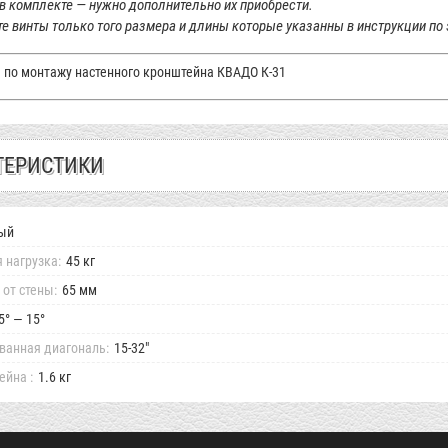
в комплекте
— нужно дополнительно
их приобрести.
е винты только того размера
и длины
которые указанны
в инструкции
по 
 по монтажу настенного кронштейна КВАДО К-31
ТЕРИСТИКИ
ый
 нагрузка:
45 кг
 от стены:
65 мм
5° — 15°
анная диагональ:
15-32"
ейна :
1.6 кг