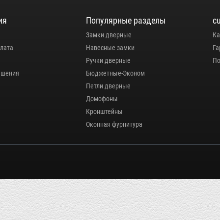
ия
Популярные разделы
c
Замки дверные
Ка
плата
Навесные замки
Га
Ручки дверные
По
ашения
Бюджетные-Эконом
Петли дверные
Домофоны
Кронштейны
Оконная фурнитура