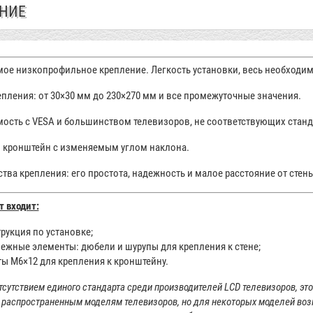
НИЕ
мое низкопрофильное крепление. Легкость установки, весь необходи
епления: от 30×30 мм до 230×270 мм
и все
промежуточные значения.
мость
с VESA
и большинством
телевизоров,
не соответствующих
станд
 кронштейн
с изменяемым
углом наклона.
тва крепления: его простота, надежность
и малое
расстояние
от стен
т входит:
рукция по установке;
пежные элементы: дюбели
и шурупы для
крепления
к стене;
ты М6×12 для крепления
к кронштейну.
тсутствием
единого стандарта среди производителей
LCD телевизоров,
это
распространенным моделям телевизоров,
но для
некоторых моделей воз