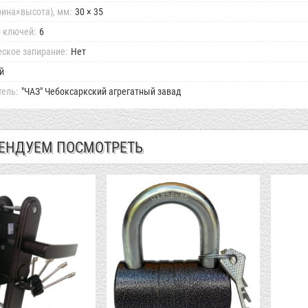
ина×высота), мм:
30 × 35
 ключей:
6
ское запирание:
Нет
й
ель:
"ЧАЗ" Чебоксаркский агрегатный завад
ЕНДУЕМ ПОСМОТРЕТЬ