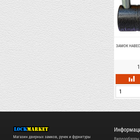
ЗАМОК НАВЕС
1
Информац
Магазин дверных замков, ручек и фурнитуры
Видеообзоры