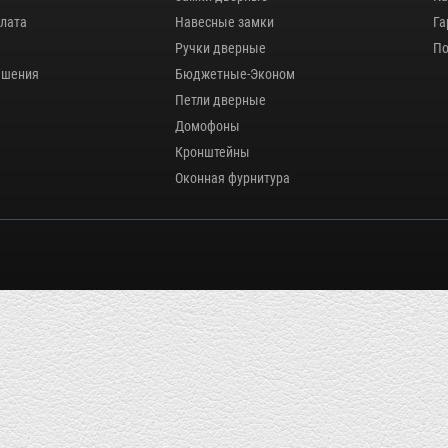
плата
Навесные замки
Га
Ручки дверные
По
ашения
Бюджетные-Эконом
Петли дверные
Домофоны
Кронштейны
Оконная фурнитура