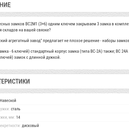
НИЕ
есных замков ВС2М1 (3+6) одним ключем закрываем 3 замка в комплек
я складов на вашей связке?
кий агрегатный завод" предлагает не плохое решение - наборы замко
амка - 6 ключей) стандартный корпус замка (типа ВС-2А) также; ВС 24А
ключей) замок с длинной дужкой.
ТЕРИСТИКИ
Навесной
ужки:
сталь
жки, мм:
14
екретности:
дисковый