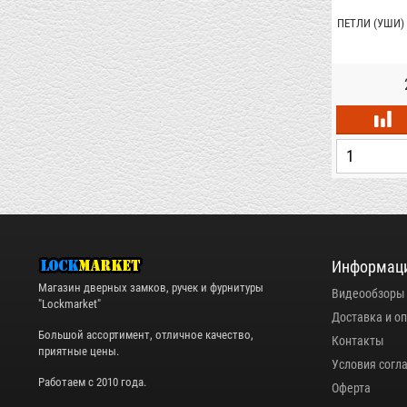
ПЕТЛИ (УШИ)
Информац
Магазин дверных замков, ручек и фурнитуры
Видеообзоры
"Lockmarket"
Доставка и о
Большой ассортимент, отличное качество,
Контакты
приятные цены.
Условия согл
Работаем с 2010 года.
Оферта