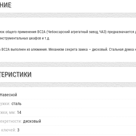
НИЕ
ок общего применения ВС2А (Чебоксарский агрегатный завод, ЧАЗ) предназначается 
инструментальных шкафов и т.д.
 ВС2А выполнен из алюминия. Механизм секрета замка — дисковый. Стальная дужка 
ТЕРИСТИКИ
Навесной
ужки:
сталь
жки, мм:
14
екретности:
дисковый
 ключей:
3