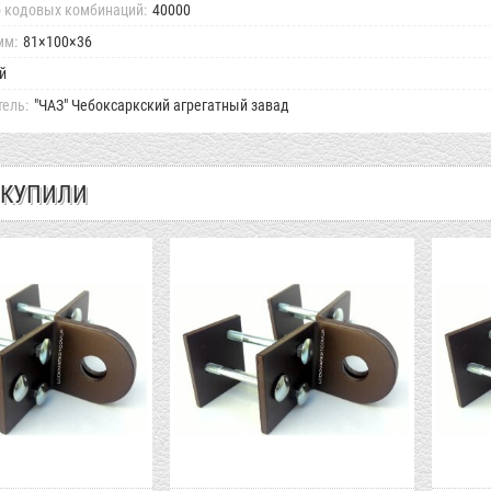
 кодовых комбинаций:
40000
мм:
81×100×36
й
ель:
"ЧАЗ" Чебоксаркский агрегатный завад
 КУПИЛИ