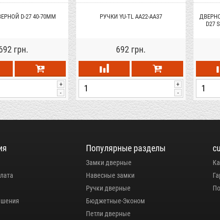
ЕРНОЙ D-27 40-70ММ
РУЧКИ YU-TL AA22-AA37
ДВЕРНО
D27 
692 грн.
692 грн.
+
+
-
-
ия
Популярные разделы
c
Замки дверные
Ка
плата
Навесные замки
Га
Ручки дверные
По
ашения
Бюджетные-Эконом
Петли дверные