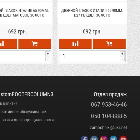
Й ГЛАЗОК ИТАЛИЯ 65-90ММ.
ДВЕРНОЙ ГЛАЗОК ИТАЛИЯ 65-90ММ.
ДВ
SB ЦВЕТ МАТОВОЕ ЗОЛОТО
D27 РВ ЦВЕТ ЗОЛОТО
692 грн.
692 грн.
+
+
-
-
ustomFOOTERCOLUMN3
Отдел продаж
067 953-46-46
к купить?
рантийное обслуживание
050 104-888-5
литика конфиденциальности
zamochniki@ukr.net