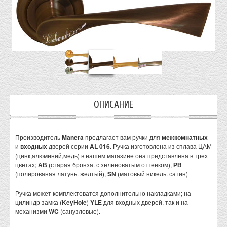
ОПИСАНИЕ
Производитель
Manera
предлагает вам ручки для
межкомнатных
и
входных
дверей серии
AL 016
. Ручка изготовлена из сплава ЦАМ
(цинк,алюминий,медь) в нашем магазине она представлена в трех
цветах;
АВ
(старая бронза. с зеленоватым оттенком),
РВ
(полированая латунь. желтый),
SN
(матовый никель. сатин)
Ручка может комплектоватся дополнительно накладками; на
цилиндр замка (
KeyHole
)
YLE
для входных дверей, так и на
механизми
WC
(санузловые).