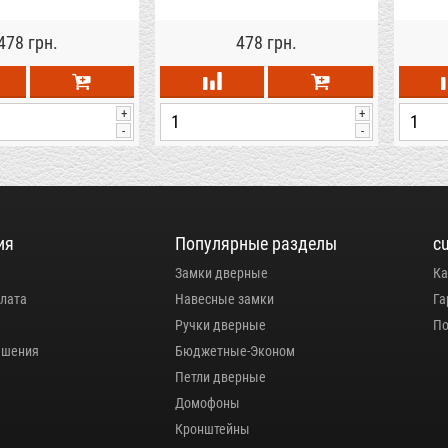
478 грн.
478 грн.
+
+
-
-
ия
Популярные разделы
c
Замки дверные
Ка
плата
Навесные замки
Га
Ручки дверные
По
ашения
Бюджетные-Эконом
Петли дверные
Домофоны
Кронштейны