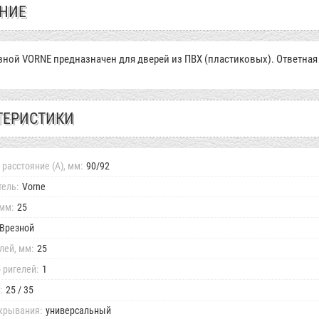
НИЕ
зной VORNE предназначен для дверей из ПВХ (пластиковых). Ответная 
ТЕРИСТИКИ
расстояние (А), мм:
90/92
ель:
Vorne
 мм:
25
Врезной
лей, мм:
25
 ригелей:
1
:
25 / 35
крывания:
универсальный