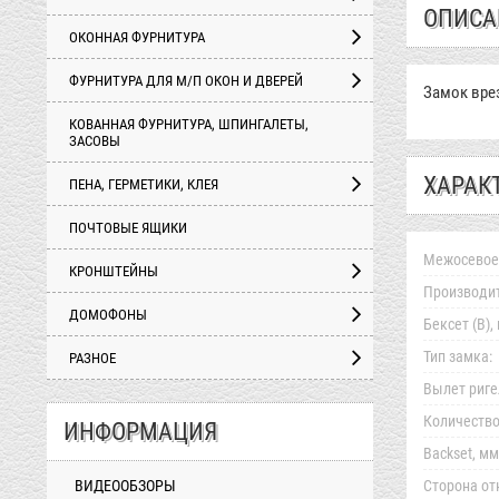
ОПИСА
ОКОННАЯ ФУРНИТУРА
ФУРНИТУРА ДЛЯ М/П ОКОН И ДВЕРЕЙ
Замок вре
КОВАННАЯ ФУРНИТУРА, ШПИНГАЛЕТЫ,
ЗАСОВЫ
ХАРАК
ПЕНА, ГЕРМЕТИКИ, КЛЕЯ
ПОЧТОВЫЕ ЯЩИКИ
Межосевое 
КРОНШТЕЙНЫ
Производит
ДОМОФОНЫ
Бексет (B),
Тип замка:
РАЗНОЕ
Вылет риге
Количество
ИНФОРМАЦИЯ
Backset, мм
ВИДЕООБЗОРЫ
Сторона от