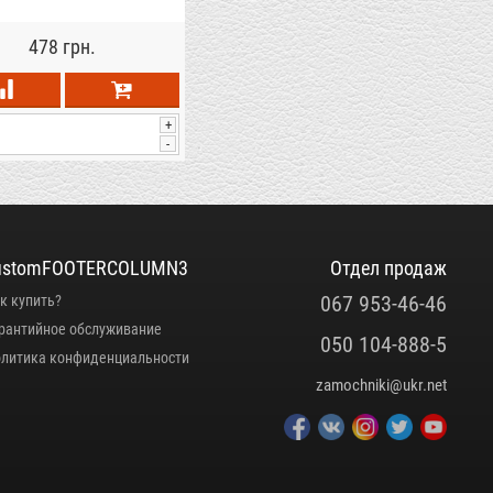
478 грн.
+
-
ustomFOOTERCOLUMN3
Отдел продаж
067 953-46-46
к купить?
рантийное обслуживание
050 104-888-5
литика конфиденциальности
zamochniki@ukr.net