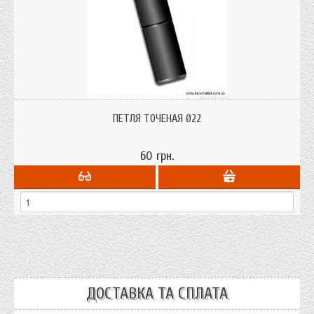
Приварные точеные петли с опорным шариком,
Ø14;16;18;20;22;24;28;30;36;40 материал: сталь; сделаны в Украине
ПЕТЛЯ ТОЧЕНАЯ Ø22
60 грн.
ДОСТАВКА ТА СПЛАТА