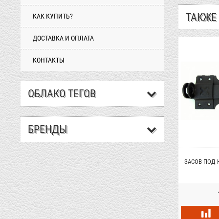
ТАКЖЕ
КАК КУПИТЬ?
ДОСТАВКА И ОПЛАТА
КОНТАКТЫ
ОБЛАКО ТЕГОВ
БРЕНДЫ
АЯ BRUNO G6074
ЗАДВИЖКА BRUNO 1021 ЦВЕТ ХРОМ
ЗАСОВ ПОД 
БРОНЗА
грн.
147 грн.