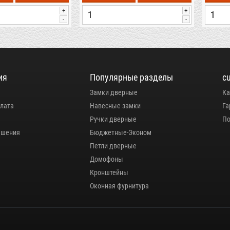
+
+
-
-
ия
Популярные разделы
c
Замки дверные
Ка
плата
Навесные замки
Га
Ручки дверные
По
ашения
Бюджетные-Эконом
Петли дверные
Домофоны
Кронштейны
Оконная фурнитура