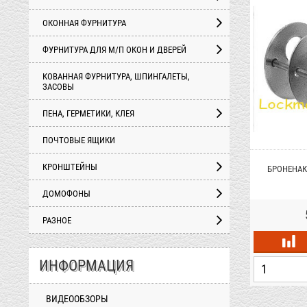
ОКОННАЯ ФУРНИТУРА
ФУРНИТУРА ДЛЯ М/П ОКОН И ДВЕРЕЙ
КОВАННАЯ ФУРНИТУРА, ШПИНГАЛЕТЫ,
ЗАСОВЫ
ПЕНА, ГЕРМЕТИКИ, КЛЕЯ
ПОЧТОВЫЕ ЯЩИКИ
КРОНШТЕЙНЫ
АРДИАН БП (2112)
БРОНЕПЛАСТИНА 7.601.65 ДЛЯ
БРОНЕНАК
ЭЛЬБОР ГРАНИТ
ДОМОФОНЫ
грн.
287 грн.
РАЗНОЕ
ИНФОРМАЦИЯ
+
+
-
-
ВИДЕООБЗОРЫ