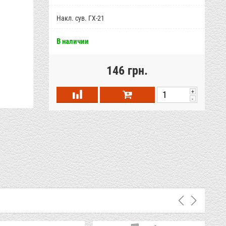
Накл. сув. ГХ-21
В наличии
146 грн.
+
-