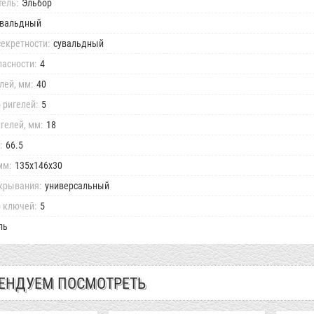
ель:
Эльбор
увальдный
екретности:
сувальдный
пасности:
4
лей, мм:
40
 ригелей:
5
гелей, мм:
18
:
66.5
мм:
135х146х30
крывания:
универсальный
 ключей:
5
ль
ЕНДУЕМ ПОСМОТРЕТЬ