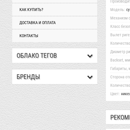
Производит
КАК КУПИТЬ?
Модель:
с
Механизм с
ДОСТАВКА И ОПЛАТА
Класс безо
Вылет риге
КОНТАКТЫ
Количество
Диаметр ри
ОБЛАКО ТЕГОВ
Backset, мм
Габариты, 
БРЕНДЫ
Сторона от
Количество
Цвет:
нике
РЕКОМ