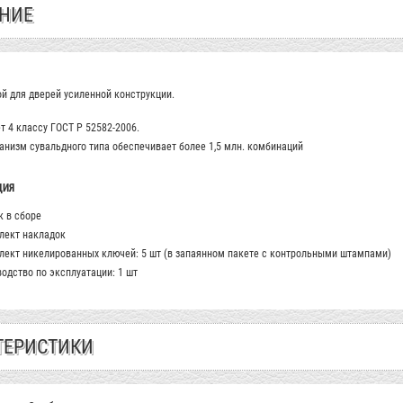
НИЕ
й для дверей усиленной конструкции.
т 4 классу ГОСТ Р 52582-2006.
низм сувальдного типа обеспечивает более 1,5 млн. комбинаций
ЦИЯ
 в сборе
лект накладок
лект никелированных ключей: 5 шт (в запаянном пакете с контрольными штампами)
одство по эксплуатации: 1 шт
ТЕРИСТИКИ