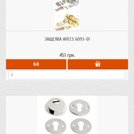
Защелки для межкомнатных дверей с ключом (01) или фиксатором (03)
ЗАЩЁЛКА APECS 6093-01
451 грн.