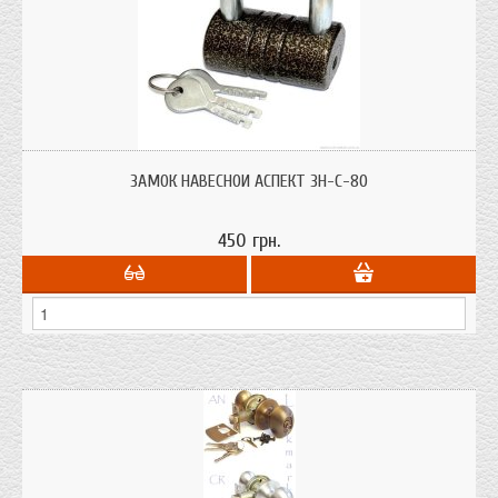
Замок навесной Aспект ЗН-С-80 для гаража, склада, дачи, стальной корпус
и стальная дужка.
ЗАМОК НАВЕСНОЙ АСПЕКТ ЗН-С-80
450 грн.