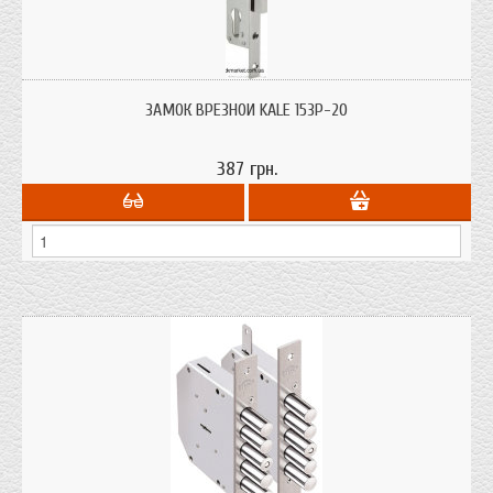
Замок KALE 153 Р бексет 20 мм.(ширина планки 16 мм.) предназначен для
дверей из метало-пластика ПВХ также в профильную трубу для калитки.
ЗАМОК ВРЕЗНОЙ KALE 153P-20
387 грн.