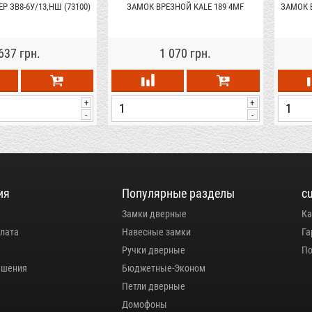
 ЗВ8-6У/13,НШ (73100)
ЗАМОК ВРЕЗНОЙ KALE 189 4MF
ЗАМОК Б
637 грн.
1 070 грн.
+
+
-
-
ия
Популярные разделы
c
Замки дверные
Ка
плата
Навесные замки
Га
Ручки дверные
По
ашения
Бюджетные-Эконом
Петли дверные
Домофоны