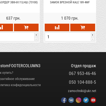
ОРДЕР ЗВ8-6У/13,НШ (73100)
ЗАМОК ВРЕЗНОЙ KALE 189 4MF
637 грн.
1 070 грн.
+
+
-
-
ustomFOOTERCOLUMN3
Отдел продаж
067 953-46-46
к купить?
рантийное обслуживание
050 104-888-5
литика конфиденциальности
zamochniki@ukr.net