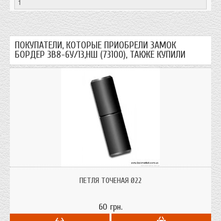
ПОКУПАТЕЛИ, КОТОРЫЕ ПРИОБРЕЛИ ЗАМОК
БОРДЕР ЗВ8-6У/13,НШ (73100), ТАКЖЕ КУПИЛИ
Приварные точеные петли с опорным шариком,
Ø14;16;18;20;22;24;28;30;36;40 материал: сталь; сделаны в Украине
ПЕТЛЯ ТОЧЕНАЯ Ø22
60 грн.