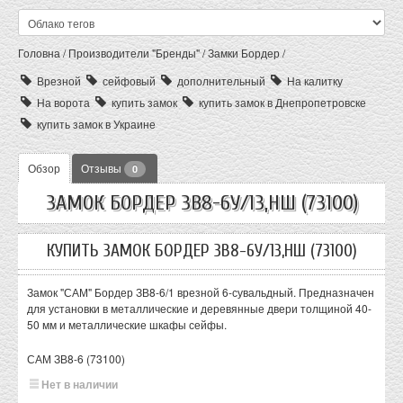
Головна
/
Производители "Бренды"
/
Замки Бордер
/
Врезной
сейфовый
дополнительный
На калитку
На ворота
купить замок
купить замок в Днепропетровске
купить замок в Украине
Обзор
Отзывы
0
ЗАМОК БОРДЕР ЗВ8-6У/13,НШ (73100)
КУПИТЬ ЗАМОК БОРДЕР ЗВ8-6У/13,НШ (73100)
Замок "САМ" Бордер ЗВ8-6/1 врезной 6-сувальдный. Предназначен
для установки в металлические и деревянные двери толщиной 40-
50 мм и металлические шкафы сейфы.
САМ ЗВ8-6 (73100)
Нет в наличии