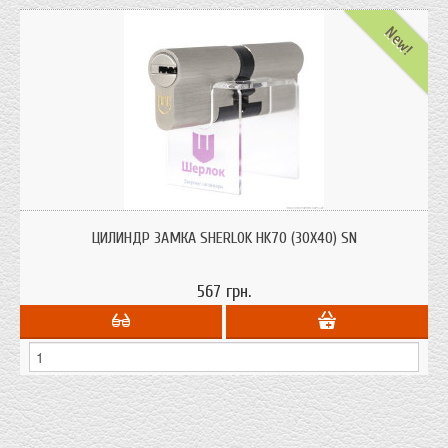
New!
Цилиндры для врезных замков Sherlok HK70 (30х40) SN ключ/ключ с
системой защиты от высверливания, от выбивания.
ЦИЛИНДР ЗАМКА SHERLOK HK70 (30Х40) SN
567 грн.