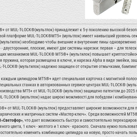
+ от MUL-T-LOCK®(мультлок) принадлежит к 5-у поколению высокой безоп
вой платформе MUL-T-LOCK®MТ5+ (мультлок) имеет наивысший уровень се
(мультилок) необходимо чтобы внешние и внутренние пины одновременно 
- двусторонние, плоские, имеют две системы нарезки: первая – для телес
щих механизмов MUL-T-LOCK® MТ5®+ (мультилок) повышает криптостойко
я пружина, которая размещена в ключе, и нарезка Alpha в виде змейки, 
-T-LOCK® (мультилок) надежно защищен от открытия отмычками, бампинга
с каждым цилиндром MТ5®+ идет специальная карточка с магнитной полосо
специальных станках в авторизованных сервисе-центрах MUL-T-LOCK® (муль
роизводства MТ5+ от MUL-T-LOCK® (мультлок) защищено патентом до 2025 
-T-LOCK® (мультлок) надає широкі можливості для побудови і комбінування 
®+ от MUL-T-LOCK® (мультлок) предоставляет широкие возможности для п
архических и матричных систем «Мастер-ключ». Среди возможностей MT5®
1«Светофор»
, что дает возможность быстро и самостоятельно перекодиров
еного цвета, 1 ключ - желтого и 1 ключ - красного. Сначала нужно пользов
остоятельно изменить комбинацию цилиндра на новую, просто начать по