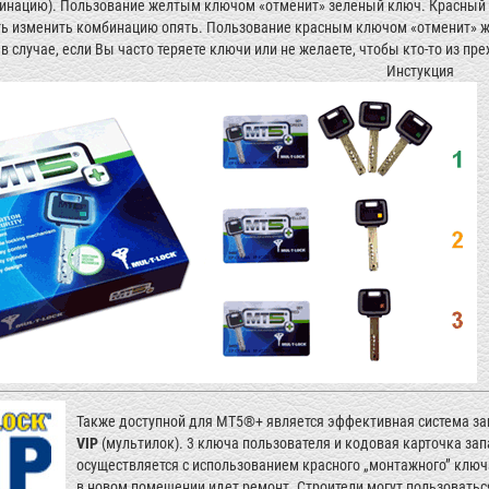
инацию). Пользование желтым ключом «отменит» зеленый ключ. Красный к
ь изменить комбинацию опять. Пользование красным ключом «отменит» же
в случае, если Вы часто теряете ключи или не желаете, чтобы кто-то из пр
Инстукция
Также доступной для MT5®+ является эффективная система з
VIP
(мультилок). 3 ключа пользователя и кодовая карточка з
осуществляется с использованием красного „монтажного” ключа 
в новом помещении идет ремонт. Строители могут пользовать