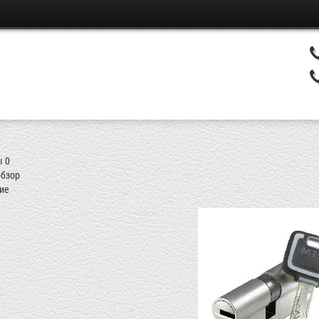
ы
0
бзор
ие