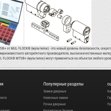
+ от MUL-T-LOCK® (мультилок) - это новый уровень безопасности, секрет
мирноизвестного авторитетного производителя, высококачественные мате
-T-LOCK® MT5®+ (мультилок) могут применяться на объектах любого уровн
ия
Популярные разделы
c
Замки дверные
Ка
плата
Навесные замки
Га
Ручки дверные
По
ашения
Бюджетные-Эконом