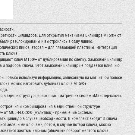
асности.
кретности цилиндров. Для открытия механизма цилиндра MТ5®+ от
были разблокированы и выстроились в одну линию.
копических пинов, вторая – для плавающей пластины. Интеграция
сть ключа.
защищают ключ MТ5®+ от дублирования по слепку. Замковый цилиндр
 и подбора ключа. Этот замковый цилиндр не поддается влиянию
й. Только используя информацию, записанную на магнитной полосе
тлок), можно изготовить дубликат ключа MT5®+.
года.
в єдиній структурі ієрархічних і матричних систем «Майстер-ключ».
остроения и комбинирования в единственной структуре
+ от MUL-T-LOCK® (мультлок) - применение системы
ать цилиндр в случае необходимости. В комплект входит 3 ключа
аться зелеными ключами, потом, в случае потери ключа, можно
льзоваться желтым ключом (обычный поворот желтого ключа