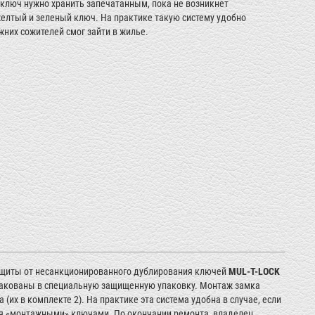
люч нужно хранить запечатанным, пока не возникнет
лтый и зеленый ключ. На практике такую систему удобно
ежних сожителей смог зайти в жилье.
ащиты от несанкционированного дублирования ключей
MUL-T-LOCK
апакованы в специальную защищенную упаковку. Монтаж замка
(их в комплекте 2). На практике эта система удобна в случае, если
ся «монтажными» ключами. По окончании ремонта, владелец