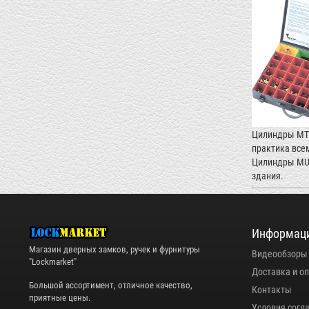
Цилиндры MT5®
практика все
Цилиндры MUL
здания.
Информац
Магазин дверных замков, ручек и фурнитуры
Видеообзоры
"Lockmarket"
Доставка и о
Большой ассортимент, отличное качество,
Контакты
приятные цены.
Условия согл