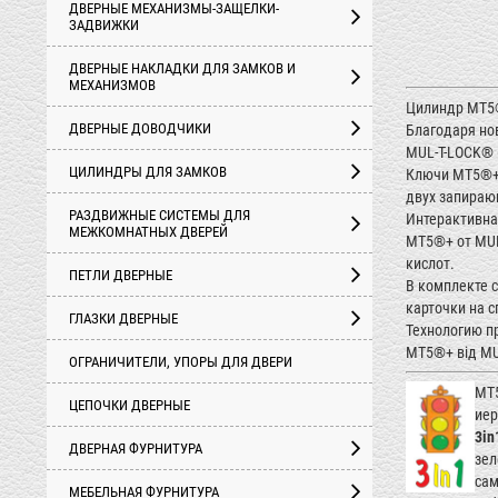
ДВЕРНЫЕ МЕХАНИЗМЫ-ЗАЩЕЛКИ-
ЗАДВИЖКИ
ДВЕРНЫЕ НАКЛАДКИ ДЛЯ ЗАМКОВ И
МЕХАНИЗМОВ
Цилиндр MТ5®
ДВЕРНЫЕ ДОВОДЧИКИ
Благодаря но
MUL-T-LOCK® 
ЦИЛИНДРЫ ДЛЯ ЗАМКОВ
Ключи MТ5®+ 
двух запираю
РАЗДВИЖНЫЕ СИСТЕМЫ ДЛЯ
Интерактивна
МЕЖКОМНАТНЫХ ДВЕРЕЙ
MТ5®+ от MUL
кислот.
ПЕТЛИ ДВЕРНЫЕ
В комплекте 
карточки на 
ГЛАЗКИ ДВЕРНЫЕ
Технологию п
MT5®+ від MUL
ОГРАНИЧИТЕЛИ, УПОРЫ ДЛЯ ДВЕРИ
MT5
ЦЕПОЧКИ ДВЕРНЫЕ
иер
3in
ДВЕРНАЯ ФУРНИТУРА
зел
сам
МЕБЕЛЬНАЯ ФУРНИТУРА