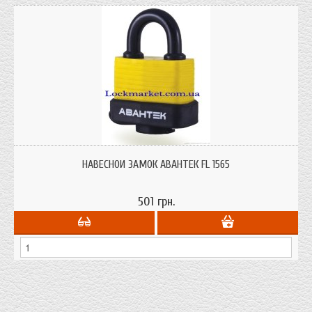
Навесной замок Авантек FL1565 корпус из набора стальных пластин в
прорезиненном чехле. Влагостойкий дужка замка в резине и с резиновыми
НАВЕСНОЙ ЗАМОК АВАНТЕК FL 1565
кольцами. Замочная скважина закрывается резиновым колпачком.
501 грн.