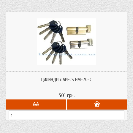
Цилиндры (личинки) Апекс ЕМ-70-С профильный ключ для всех типов
дверных замков под цилиндровый механизм. Изготовлен из латуни.
ЦИЛИНДРЫ APECS EM-70-C
501 грн.