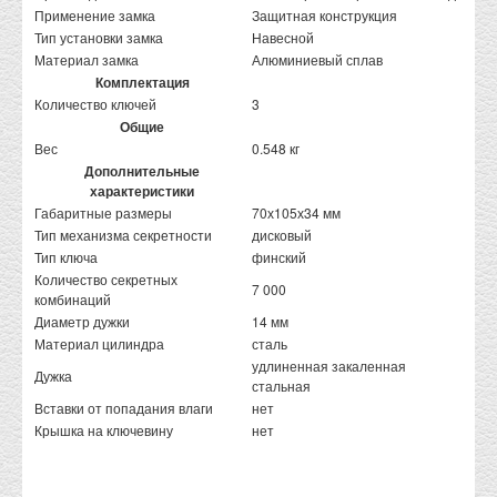
Применение замка
Защитная конструкция
Тип установки замка
Навесной
Материал замка
Алюминиевый сплав
Комплектация
Количество ключей
3
Общие
Вес
0.548 кг
Дополнительные
характеристики
Габаритные размеры
70х105х34 мм
Тип механизма секретности
дисковый
Тип ключа
финский
Количество секретных
7 000
комбинаций
Диаметр дужки
14 мм
Материал цилиндра
сталь
удлиненная закаленная
Дужка
стальная
Вставки от попадания влаги
нет
Крышка на ключевину
нет