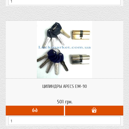
Латунные цилиндры (личинки) с профильным ключем для дверных замков
от компании Апекс (Apecs) в металлические и деревянные двери толщиной
ЦИЛИНДРЫ APECS ЕМ-90
70-80 мм.
501 грн.