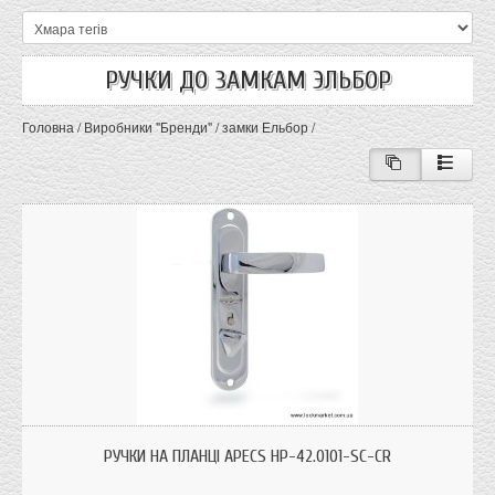
РУЧКИ ДО ЗАМКАМ ЭЛЬБОР
Головна
/
Виробники "Бренди"
/
замки Ельбор
/
Ручки Apecs HP-42.0101-SC-CR до замку Ельбор Граніт 1.06.40 і Ельбор
Граніт 1.06.41; колір: хром
РУЧКИ НА ПЛАНЦІ APECS HP-42.0101-SC-CR