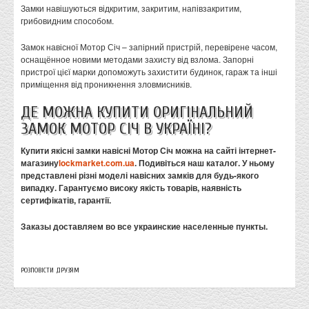
Замки навішуються відкритим, закритим, напівзакритим,
грибовидним способом.
Замок навісної Мотор Січ – запірний пристрій, перевірене часом,
оснащённое новими методами захисту від взлома. Запорні
пристрої цієї марки допоможуть захистити будинок, гараж та інші
приміщення від проникнення зловмисників.
ДЕ МОЖНА КУПИТИ ОРИГІНАЛЬНИЙ
ЗАМОК МОТОР СІЧ В УКРАЇНІ?
Купити якісні замки навісні Мотор Січ можна на сайті інтернет-
магазину
lockmarket.com.ua
. Подивіться наш каталог. У ньому
представлені різні моделі навісних замків для будь-якого
випадку. Гарантуємо високу якість товарів, наявність
сертифікатів, гарантії.
Заказы доставляем во все украинские населенные пункты.
РОЗПОВІСТИ ДРУЗЯМ