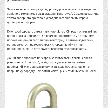
Замок навесного типу з циліндром відрізняється від сувальдного
запірного механізму більш складної конструкції. Секретна частина
такого запорного пристрою укладена в спеціальний корпус
циліндричної форми.
Ключ циліндрового замка навісного Мотор Січ має насічки, які при
вставці ключа приводять до розміщення штифтів у потрібному
положенні. Даний тип запірної конструкції є самим бюджетним,
встановлюється на господарські споруди, шафи та інші
приміщення, які не потребують високого ступеня захисту.
Даний тип запорного пристрою закривається блоком із дисків
різноманітної форми. Для відкриття дискового механізму
необхідний ключ, що має виступи та желобки, встановлені в
потрібному порядку. Такі замки мають різну ступінь захищеності.