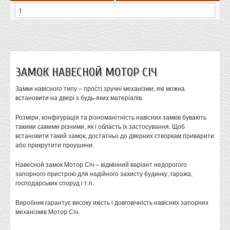
ЗАМОК НАВЕСНОЙ МОТОР СІЧ
Замки навісного типу – прості зручні механізми, які можна
встановити на двері з будь-яких матеріалів.
Розміри, конфігурація та різноманітність навісних замків бувають
такими самими різними, як і область їх застосування. Щоб
встановити такий замок, достатньо до дверних створкам приварити
або прикрутити проушини.
Навесной замок Мотор Січ – відмінний варіант недорогого
запорного пристрою для надійного захисту будинку, гаража,
господарських споруд і т.п.
Виробник гарантує високу якість і довговічність навісних запорних
механізмів Мотор Січ.