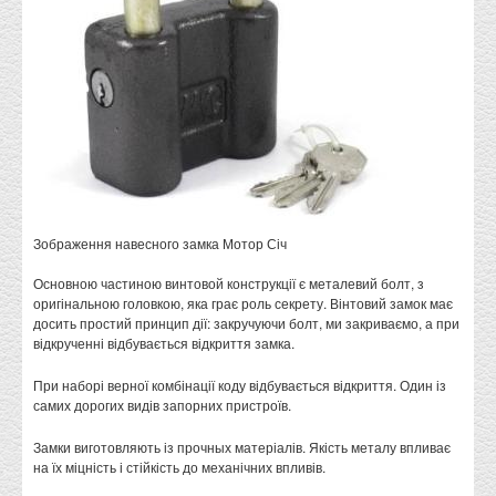
Зображення навесного замка Мотор Січ
Основною частиною винтовой конструкції є металевий болт, з
оригінальною головкою, яка грає роль секрету. Вінтовий замок має
досить простий принцип дії: закручуючи болт, ми закриваємо, а при
відкрученні відбувається відкриття замка.
При наборі верної комбінації коду відбувається відкриття. Один із
самих дорогих видів запорних пристроїв.
Замки виготовляють із прочных матеріалів. Якість металу впливає
на їх міцність і стійкість до механічних впливів.