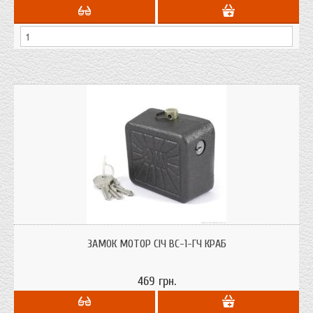
Замок Мотор Січ ВС-1-ГЧ краб призначений для гаража, складу, дачі.
ЗАМОК МОТОР СІЧ ВС-1-ГЧ КРАБ
469 грн.