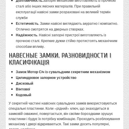
Долговечность.
Запорні механізми виготовляють із прочною
сталі або інших якісних матеріалів. При правильній
експлуатації навісні замки розраховані на великий термін
служби
Естетичність
. Замки навісні виглядають акуратно і компактно.
Отлично смотрятся на дверных створках.
Надёжность
. Навісні запорні пристрої виготовляють із
прочною сталі. Крепкие дужки стійко протистоять механічним
способам впливу.
НАВЕСНЫЕ ЗАМКИ. РАЗНОВИДНОСТИ І
КЛАСИФІКАЦІЯ
Замок Мотор Січ із сувальдним секретним механізмом
Цилиндровое запорное устройство
Дисковый
Вінтової
Кодовый
У секретній частині навісних сувальдних замків використовуються
спеціальні пластинки. Коли «рідний» ключ, що знаходиться в
замковій скважині, повертається, він своїми бороздками зрушує
пластинки і будує їх потрібну комбінацію. Проходить розблокування
механізму і двері відкриваються. Такі замки досить популярні,
досить надёжни.