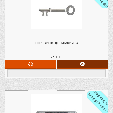
Ключ ABLOY® 2014 Ключ 48 мм до замку 2014.
КЛЮЧ ABLOY ДО ЗАМКУ 2014
25 грн.
а
ц
е