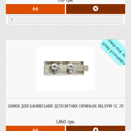
150 грн.
а
ц
е
Замок для банківських депозитних скриньок ABLOY® SC 211 Країна
виробник: Фінляндія
ЗАМОК ДЛЯ БАНКІВСЬКИХ ДЕПОЗИТНИХ СКРИНЬОК ABLOY® SC 211
1,460 грн.