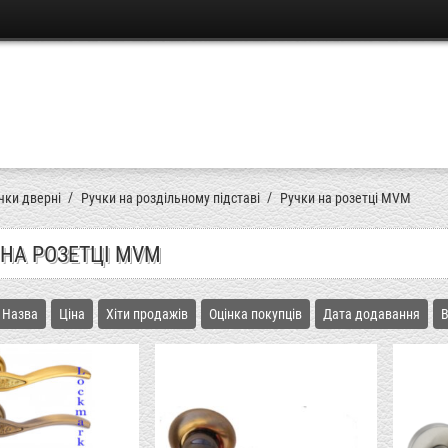
чки дверні
Ручки на роздільному підставі
Ручки на розетці MVM
 НА РОЗЕТЦІ MVM
Назва
Ціна
Хіти продажів
Оцінка покупців
Дата додавання
В