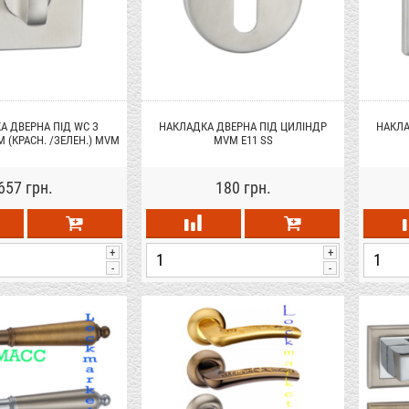
А ДВЕРНА ПІД WC З
НАКЛАДКА ДВЕРНА ПІД ЦИЛІНДР
НАКЛА
 (КРАСН. /ЗЕЛЕН.) MVM
MVM E11 SS
T12I SS
657 грн.
180 грн.
+
+
-
-