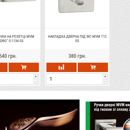
ЧКА НА РОЗЕТЦІ MVM
НАКЛАДКА ДВЕРНА ПІД WC MVM T12
DRO" S-1134 SS
SS
640 грн.
380 грн.
+
+
-
-