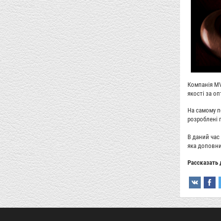
Компанія MV
якості за о
На самому п
розроблені п
В даний час
яка доповнит
Рассказать 