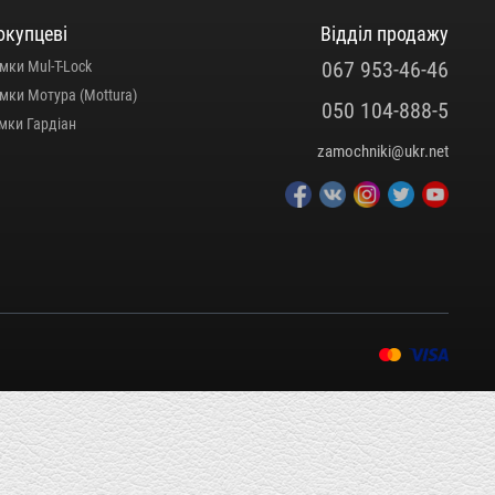
окупцеві
Відділ продажу
067 953-46-46
мки Mul-T-Lock
мки Мотура (Mottura)
050 104-888-5
мки Гардіан
zamochniki@ukr.net