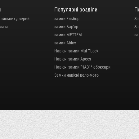
я
Популярні розділи
П
тайських дверей
замки Ельбор
За
плата
замки Бар'єр
За
замки МЕТТЕМ
за
замки Abloy
Навісні замки Mul-T-Lock
Навісні замки Apecs
Навісні замки "ЧАЗ" Чебоксари
Замки навісні вело-мото