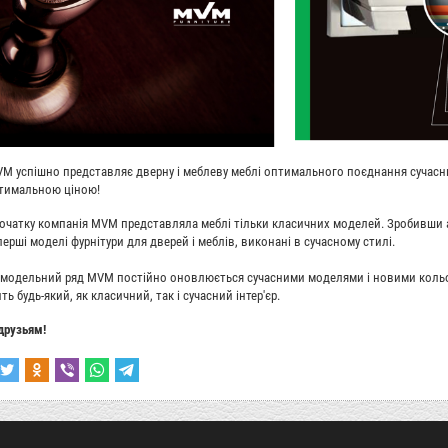
M успішно представляє дверну і меблеву меблі оптимального поєднання сучасних
птимальною ціною!
очатку компанія MVM представляла меблі тільки класичних моделей. Зробивши а
ерші моделі фурнітури для дверей і меблів, виконані в сучасному стилі.
 модельний ряд MVM постійно оновлюється сучасними моделями і новими кольо
ь будь-який, як класичний, так і сучасний інтер'єр.
друзьям!