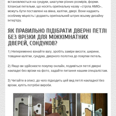
встановлюється на сундуки, шкатулки різних розмірів, форми.
Іспанські петельки, що носять оригінальну назву «стріла AMIG»,
можуть бути поставлені на вікна, калітки, двері. Вони надають
особливу міцність і додають оригінальний штрих всьому дизайну
інтер'єру.
ЯК ПРАВИЛЬНО ПІДІБРАТИ ДВЕРНІ ПЕТЛІ
БЕЗ ВРІЗКИ ДЛЯ МІЖКІМНАТНИХ
ДВЕРЕЙ, СОНДУКОВ?
1) Непеременно взнайте вагу, зробіть заміри висоти, ширини,
товщини калітки, сундука, дверного полотна до покупки петель.
2) Якщо ви здійснюєте покупку онлайн, подивіться петлі дверні
накладні без врізки на фото, задайте питання нашим спеціалістам.
3) Читайте в описі, до чого підходить цей вид петлі накладної без
врізки, купіть потрібні вироби.