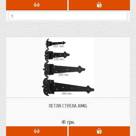
Ковані петлі AMIG; епоксидне матове покриття; матеріал: високоякісна
сталь; колір чорний;
ПЕТЛЯ СТРЕЛА AMIG
41 грн.