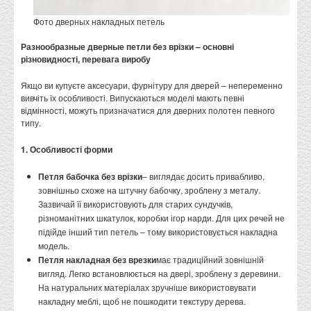
Фото дверных накладных петель
Разнообразные дверные петли без врізки – основні
різновидності, перевага виробу
Якщо ви купуєте аксесуари, фурнітуру для дверей – непеременно
вивчіть їх особливості. Випускаються моделі мають певні
відмінності, можуть призначатися для дверних полотен певного
типу.
1. Особливості форми
Петля бабочка без врізки
– виглядає досить привабливо,
зовнішньо схоже на штучну бабочку, зроблену з металу.
Зазвичай її використовують для старих сундучків,
різноманітних шкатулок, коробки ігор нарди. Для цих речей не
підійде інший тип петель – тому використовується накладна
модель.
Петля накладная без врезки
має традиційний зовнішній
вигляд. Легко встановлюється на двері, зроблену з деревини.
На натуральних матеріалах зручніше використовувати
накладну меблі, щоб не пошкодити текстуру дерева.