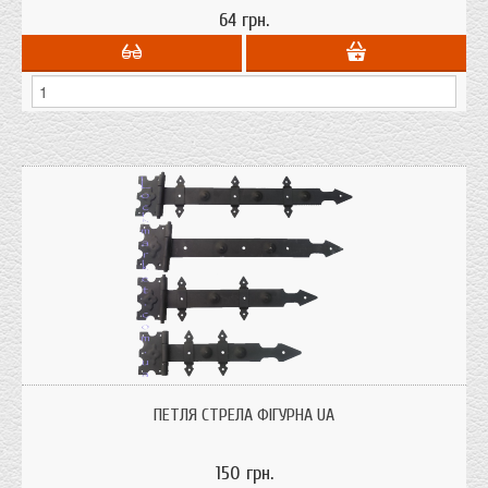
64 грн.
Петля накладна "Стріла" фігурна українського виробництва; чорне матове
покриття; матеріал; сталь з ілюзією кування.
ПЕТЛЯ СТРЕЛА ФІГУРНА UA
150 грн.