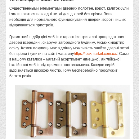
Существенными елементами дверних полотен, ворот, каліток були
і залишаються накладні петлі для дверей без врізки. Вони
необхідні для нормального функціонування дверей, ворот і інших
відкриваються пристроїв.
Грамотний підбір цієї меблів є гарантією тривалої працездатності
дверей всередині, снаружи загородного будинку, міських квартир,
офісу. Кожен покупець має відмінну можливість знайти дверні петлі
без врізки і купити на сайті магазину
https://lockmarket.com.ua/
. Саме
в нашому каталозі – багатий асортимент німецької, англійської,
італійської меблів від прямого постачальника. Каждое виріб
відрізняється високою якістю. Тому бесперебойно прослужит
багато років.