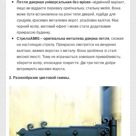
Петля дверная універсальная без врізки –
відмінний варіант,
якщо ви віддаєте перевагу оригінальну, стильну меблі. Вона
може бути встановлена на різні типи дверей, підійде для
сундуків, красивих металевих ворот, різьбових каліток. Має
чорний колір, матовий ефект і може стати додатковим
прикрасою будинку.
Стрела
AMIG – оригінальна металева дверна петля
, схожая
на настоящую стрелу. Прекрасно смотрится на вичурних
калітках, важких воротах з металу. Вона зроблена зі сталі
високої якості. Тому не втрачається зовнішня привабливість:
зберегти колір, епоксидне покриття. Дві-три петли добре
витримують масивні ворота.
2. Разнообразие цветовой гаммы.