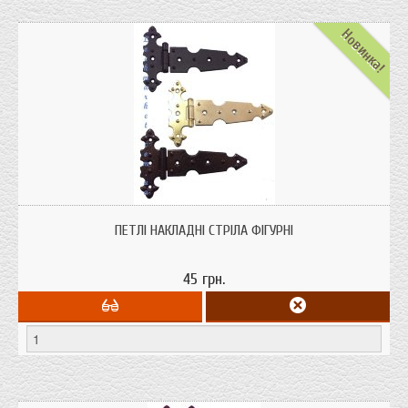
Новинка!
Петлі дверні накладні Фігурні (стріла) призначена для дерев'яних дверей,
скринь, шкатулок де немає можливості врізати петлю.
ПЕТЛІ НАКЛАДНІ СТРІЛА ФІГУРНІ
45 грн.