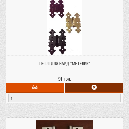
Петля для нард, скринь, шкатулок "Метелик" де немає можливості врізати
петлю.
ПЕТЛІ ДЛЯ НАРД "МЕТЕЛИК"
91 грн.