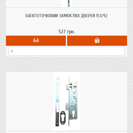
Багатоточковий замок-рейка пвх двері 153/92 замок під ручку на
Метолопластикові (ПВХ) двері
БАГАТОТОЧКОВИЙ ЗАМОК ПВХ ДВЕРЕЙ 153/92
527 грн.