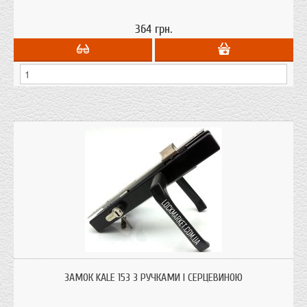
364 грн.
Замок врізний для металопластикових дверей KALE з ручками і серцевиною.
Найчастіше використовують на хвіртку, ворота в профільну трубу.
ЗАМОК KALE 153 З РУЧКАМИ І СЕРЦЕВИНОЮ