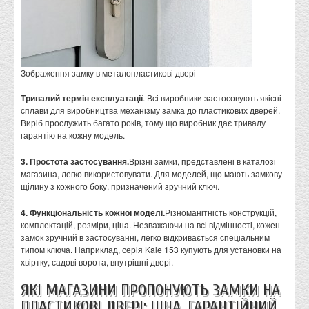
Зображення замку в металопластикові двері
Тривалий термін експлуатації
. Всі виробники застосовують якісні
сплави для виробництва механізму замка до пластикових дверей.
Виріб прослужить багато років, тому що виробник дає тривалу
гарантію на кожну модель.
3. Простота застосування.
Врізні замки, представлені в каталозі
магазина, легко використовувати. Для моделей, що мають замкову
щілину з кожного боку, призначений зручний ключ.
4. Функціональність кожної моделі.
Різноманітність конструкцій,
комплектацій, розміри, ціна. Незважаючи на всі відмінності, кожен
замок зручний в застосуванні, легко відкривається спеціальним
типом ключа. Наприклад, серія Kale 153 купують для установки на
хвіртку, садові ворота, внутрішні двері.
ЯКІ МАГАЗИНИ ПРОПОНУЮТЬ ЗАМКИ НА
ПЛАСТИКОВІ ДВЕРІ: ЦІНА, ГАРАНТІЙНИЙ