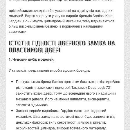
врізний замок
складніший в установці на відміну від накладних
моделей. Варто звернути увагу на вироби брендів Santos, Kale,
Гардіан. Вони мають циліндровий механізм, тому відрізняються
більш високим рівнем безпеки в порівнянні з накладними
замочками.
ІСТОТНІ ГІДНОСТІ ДВЕРНОГО ЗАМКА НА
ПЛАСТИКОВІ ДВЕРІ
1. Чудовий вибір моделей.
У каталозі представлені вироби відомих брендів:
Португальська бренд Santos протягом багатьох років виробляє
різноманітні замикаючі пристрої. Так замок Dead Lock 721
захистить вхідні двері, тому що всередині нього є надміцний
механізм ригеля. Його не можна випиляти, висвердлити,
зламати відмичкою.
Замкові вироби виробника Гардіан мають циліндровий
механізм. Ціна замку на пластикові двері буде залежати від
декількох факторів: типу секретності, кількості ригелів,
особливостей циліндра, використовуваного матеріалу.