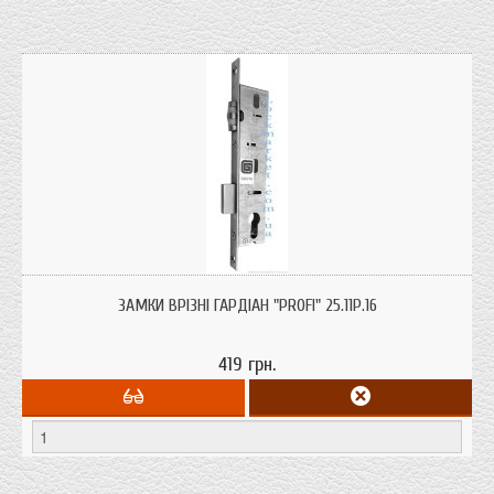
Замки врізні Гардіан "profi" 25.11Р.16 призначені для дверей з ПВХ та
алюмінію з лицьової планкою шириною 16 мм. оснащений роликовій
ЗАМКИ ВРІЗНІ ГАРДІАН "PROFI" 25.11Р.16
засувкою і засувом прямокутного перетину 8 х 35 мм.
419 грн.