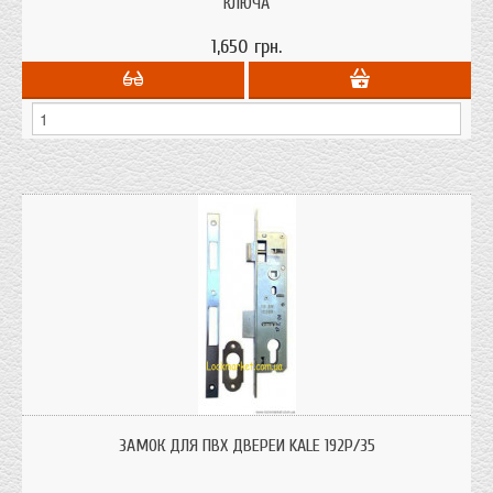
КЛЮЧА
1,650 грн.
Замок Кале 192Р/35 для металопластикових ПВХ дверей з між осьовою
відстанню 92 мм. та бексетом 35 мм. Р означає планка 16 мм.
ЗАМОК ДЛЯ ПВХ ДВЕРЕЙ KALE 192P/35