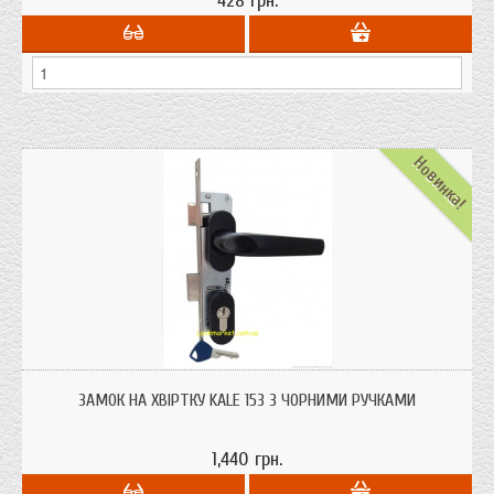
428 грн.
Новинка!
Замок врізний для металопластикових дверей KALE з ручками і серцевиною.
Найчастіше використовують на хвіртку, ворота в профільну трубу.
ЗАМОК НА ХВІРТКУ KALE 153 З ЧОРНИМИ РУЧКАМИ
1,440 грн.