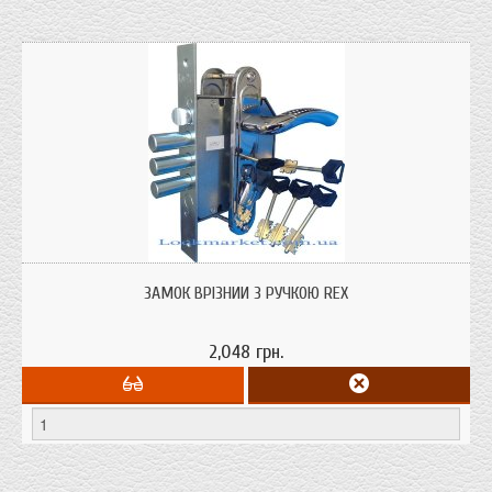
Замок врізний з ручкою в комплекті REX (повний аналог замку Ельбор 06.40
або 06.41) призначений для металевих дверей, воріт.
ЗАМОК ВРІЗНИЙ З РУЧКОЮ REX
2,048 грн.