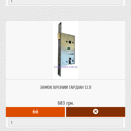
Замки врізні циліндрові Гардіан 12.11 для дерев'яних, металевих дверей,
ящиків під ручку
ЗАМОК ВРІЗНИЙ ГАРДІАН 12.11
683 грн.