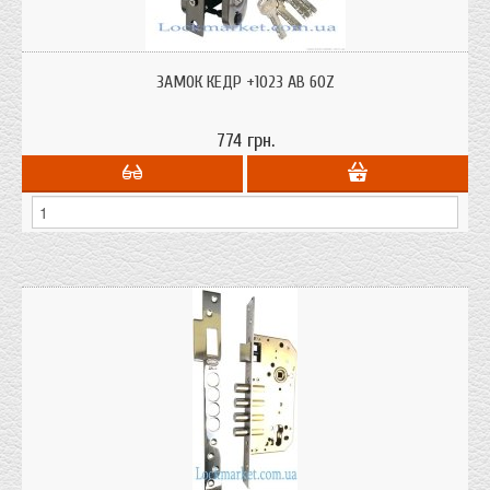
Замок дверний Кедр 1023 АВ 60 бронза для міжкімнатних та вхідних
дерев'яних дверей в комплекті з циліндром 60 мм.
ЗАМОК КЕДР +1023 АВ 60Z
774 грн.