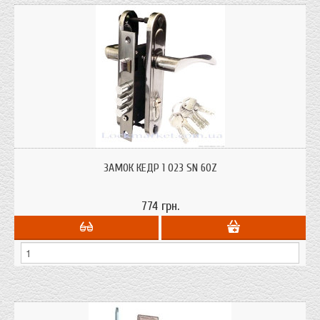
Замок дверний Кедр 1 023 SN 60 сатин для міжкімнатних та вхідних
дерев'яних дверей в комплекті з циліндром 60 мм.
ЗАМОК КЕДР 1 023 SN 60Z
774 грн.