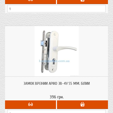
Замок Аріко ЗВ-4У 55 мм. білі ручки вітчизняного виробництва для
дерев'яних дверей. Бюджетний в кабінет, офіс, дачу. Аналог
ЗАМОК ВРІЗНИЙ АРІКО ЗВ-4У 55 ММ. БІЛИЙ
Сімферопольського замку
396 грн.