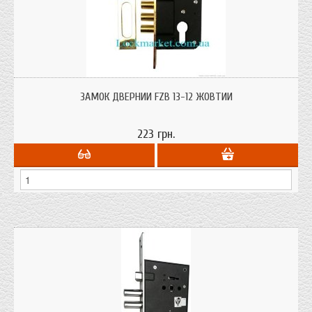
Замок для дверей ФЗБ 13-12 жовта планка з між осьовим розміром 62 мм.
точніше корпус замку без ручок і циліндра. Для дерев'яних і мдф дверей.
ЗАМОК ДВЕРНИЙ FZB 13-12 ЖОВТИЙ
Аналог корпусу замку Апекс 1023
223 грн.