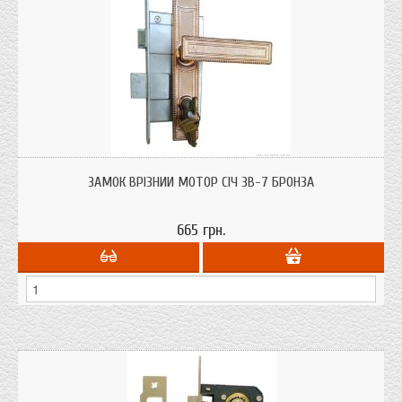
Замок врізний для дерев'яних і металевих дверей Мотор Січ ЗВ-7 бронза з
ручками і циліндром 70 мм. 4 ключа.
ЗАМОК ВРІЗНИЙ МОТОР СІЧ ЗВ-7 БРОНЗА
665 грн.