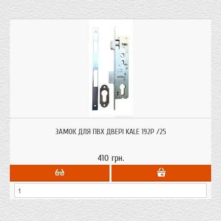
Замок Кале 192Р /25 для металопластикових ПВХ дверей з між осьовою
відстанню 92 мм. і бексетом 25 мм. Р означає планка 16 мм.
ЗАМОК ДЛЯ ПВХ ДВЕРІ KALE 192P /25
410 грн.