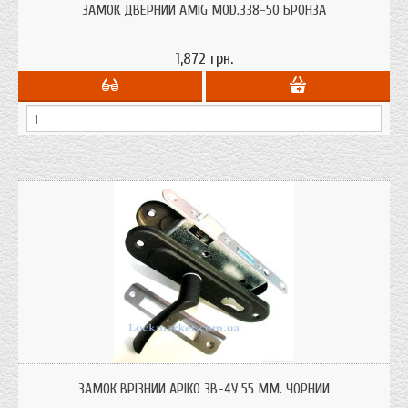
циліндр і броні накладку від іспанського виробника.
ЗАМОК ДВЕРНИЙ AMIG MOD.338-50 БРОНЗА
1,872 грн.
Замок Аріко ЗВ-4У 55 мм чорні ручки вітчизняного виробництва для
дерев'яних дверей. Бюджетний в кабінет, офіс, дачу. Аналог
ЗАМОК ВРІЗНИЙ АРІКО ЗВ-4У 55 ММ. ЧОРНИЙ
Сімферопольського замку