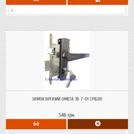
Замок врізний Омега ЗВ 7-01 срібло призначений для дерев'яних і
металевих дверей. Встановлюється як на ліві так і праві двері з секретністю
ЗАМОК ВРІЗНИЙ ОМЕГА ЗВ 7-01 СРІБЛО
понад 15 тисяч комбінацій.
546 грн.