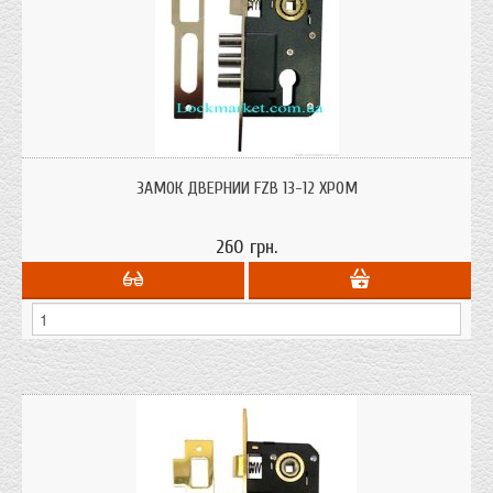
Замок для дверей ФЗБ 13-12 хром з між осьовим розміром 62 мм. точніше
корпус замку без ручок і циліндра. Для дерев'яних і мдф дверей. Аналог
ЗАМОК ДВЕРНИЙ FZB 13-12 ХРОМ
корпусу замку Апекс 1023
260 грн.