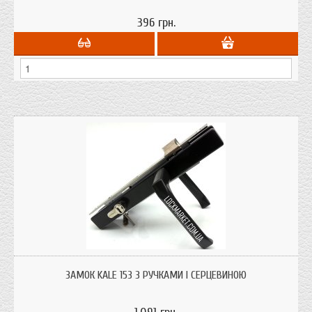
396 грн.
Замок врізний для металопластикових дверей KALE з ручками і серцевиною.
Найчастіше використовують на хвіртку, ворота в профільну трубу.
ЗАМОК KALE 153 З РУЧКАМИ І СЕРЦЕВИНОЮ