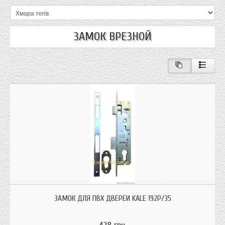
ЗАМОК ВРЕЗНОЙ
Замок Кале 192Р/35 для металопластикових ПВХ дверей з між осьовою
відстанню 92 мм. та бексетом 35 мм. Р означає планка 16 мм.
ЗАМОК ДЛЯ ПВХ ДВЕРЕЙ KALE 192P/35