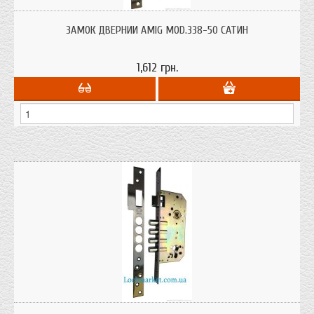
Замок врізний Amig 338-50 сатин для металевих і дерев'яних дверей на 4
ригеля під циліндр, броні накладку від іспанського виробника.
ЗАМОК ДВЕРНИЙ AMIG MOD.338-50 САТИН
1,612 грн.
Замок врізний Amig 338-50 Бронза для металевих і дерев'яних дверей під