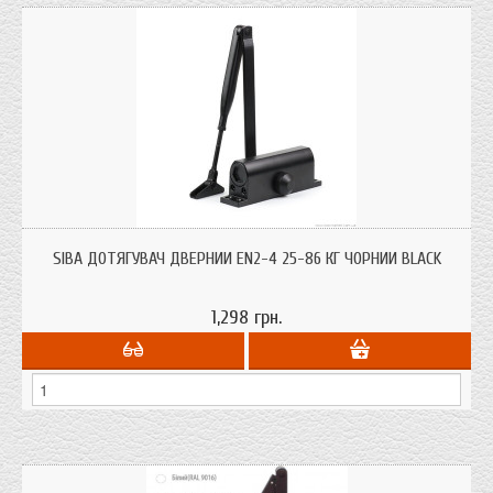
Модель SB-1024 є універсальною з допустимим навантаженням EN2-4 (40-
80 кг). Регулювання здійснюється завдяки зміщення дотягувача від краю
SIBA ДОТЯГУВАЧ ДВЕРНИЙ EN2-4 25-86 КГ ЧОРНИЙ BLACK
двері згідно з шаблонними відступами вказанними в інструкції к дотягувачу.
Дотягувач має функцію регулюємого "вітрового тормозу" (Back Check).
1,298 грн.