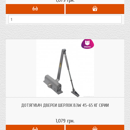
1,079 грн.
Дотягувач дверей Шерлок B3W 45-65 кг для дверей до 65 кг. ваги сірого
кольору з сертифікатом якості.
ДОТЯГУВАЧ ДВЕРЕЙ ШЕРЛОК B3W 45-65 КГ СІРИЙ
1,079 грн.