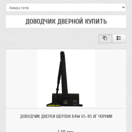
ДОВОДЧИК ДВЕРНОЙ КУПИТЬ
Доводчик дверей Шерлок B4W 65-85кг для дверей до 85кг. ваги дверей
чорного кольору два регулювання швидкості
ДОВОДЧИК ДВЕРЕЙ ШЕРЛОК B4W 65-85 КГ ЧОРНИЙ