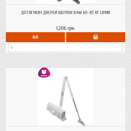
Дотягувач дверей Шерлок B4W 60-85 кг для дверей до 85 кг. ваги сірого
кольору з сертифікатом якості.
ДОТЯГУВАЧ ДВЕРЕЙ ШЕРЛОК B4W 60-85 КГ СІРИЙ
1,206 грн.
Дотягувач дверей Шерлок B4W 60-85 кг для дверей до 85 кг. ваги білого