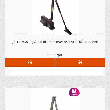
Дотягувач дверей Шерлок B5W 85-120 кг для дверей до 120 кг. ваги
коричньового кольору з сертифікатом якості.
ДОТЯГУВАЧ ДВЕРЕЙ ШЕРЛОК B5W 85-120 КГ КОРИЧНЕВИЙ
1,365 грн.