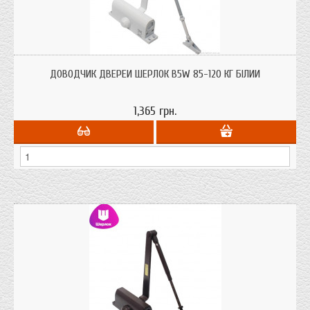
Доводчик двері Шерлок B5W 85-120 кг для дверей до 120 кг. ваги білого
кольору з сертифікатом якості.
ДОВОДЧИК ДВЕРЕЙ ШЕРЛОК B5W 85-120 КГ БІЛИЙ
1,365 грн.