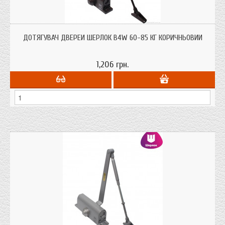
Дотягувач дверей Шерлок B4W 60-85 кг для дверей до 85 кг. ваги
коричньового кольору з сертифікатом якості.
ДОТЯГУВАЧ ДВЕРЕЙ ШЕРЛОК B4W 60-85 КГ КОРИЧНЬОВИЙ
1,206 грн.