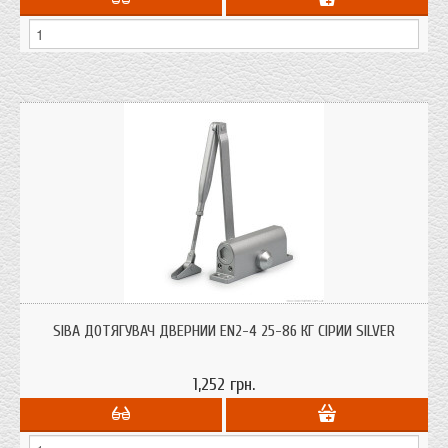
Модель SB-1024 є універсальною з допустимим навантаженням EN2-4 (40-
80 кг). Регулювання здійснюється завдяки зміщення дотягувача від краю
SIBA ДОТЯГУВАЧ ДВЕРНИЙ EN2-4 25-86 КГ СІРИЙ SILVER
двері згідно з шаблонними відступами вказанними в інструкції к дотягувачу.
Дотягувач має функцію регулюємого "вітрового тормозу" (Back Check).
1,252 грн.