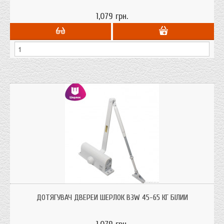
1,079 грн.
Дотягувач дверей Шерлок B3W 45-65 кг для дверей до 65 кг. ваги білого
кольору з сертифікатом якості.
ДОТЯГУВАЧ ДВЕРЕЙ ШЕРЛОК B3W 45-65 КГ БІЛИЙ