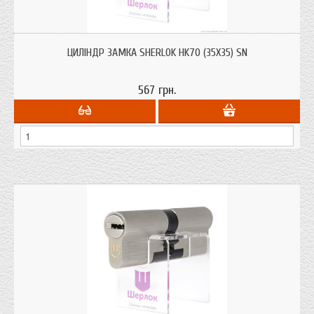
Циліндри для врізних замків Sherlok HK70 (35х35) SN ключ/ключ з системою
захисту від висвердлювання, від вибивання.
ЦИЛІНДР ЗАМКА SHERLOK HK70 (35Х35) SN
567 грн.