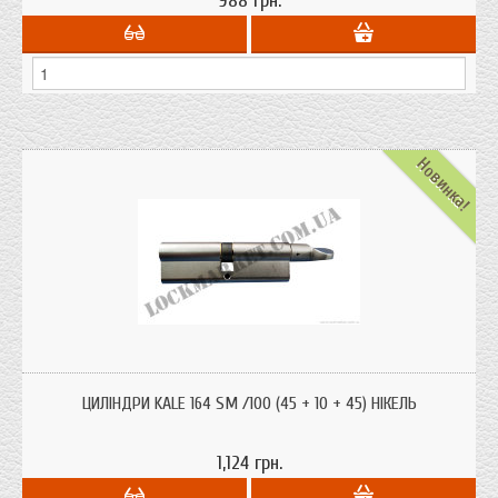
988 грн.
Новинка!
Циліндри серцевини Kale 164 SM /100 (45 + 10 + 45) нікель. Турецький
виробник Kale один з лідерів продажів замків і фурнітури в Україні.
ЦИЛІНДРИ KALE 164 SM /100 (45 + 10 + 45) НІКЕЛЬ
1,124 грн.