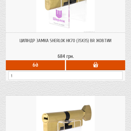
Циліндри для врізних замків Sherlok HK70 (35х35) BR жовтий ключ/ключ із
системою захисту від висвердлювання, від вибивання.
ЦИЛІНДР ЗАМКА SHERLOK HK70 (35Х35) BR ЖОВТИЙ
684 грн.