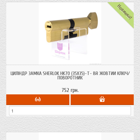
Новинка!
Циліндри для врізних замків Sherlok HK70 (35х35) BR жовтий ключ/
поворотник із системою захисту від висвердлювання, від вибивання.
ЦИЛІНДР ЗАМКА SHERLOK HK70 (35Х35)-Т- BR ЖОВТИЙ КЛЮЧ/
ПОВОРОТНИК
752 грн.