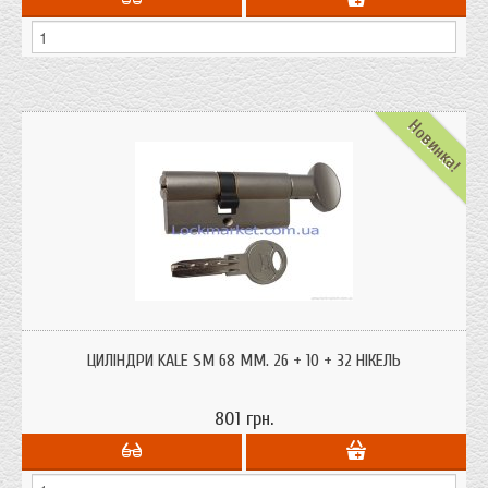
Новинка!
Циліндри серцевини Kale 164 SM 68 мм. 26 + 10 + 32 (ключ-комірець
однорядний пін) корпус циліндра з латуні. Турецький виробник Kale один з
ЦИЛІНДРИ KALE SM 68 ММ. 26 + 10 + 32 НІКЕЛЬ
лідерів продажів замків і фурнітури в Україні.
801 грн.