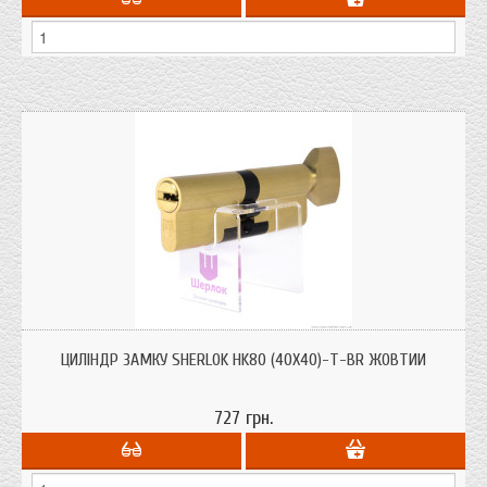
Циліндри для врізних замків Sherlok HK80 (40х40)-Т-BR жовтий із системою
захисту від висвердлювання, від вибивання.
ЦИЛІНДР ЗАМКУ SHERLOK HK80 (40Х40)-Т-BR ЖОВТИЙ
727 грн.