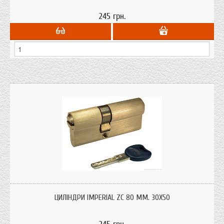
245 грн.
Циліндри для врізних замків "Imperial" ZC 80 мм. 30х50 ключ-ключ з
профільним ключем. Бюджетний варіант циліндра ціна якість
ЦИЛІНДРИ IMPERIAL ZC 80 ММ. 30Х50