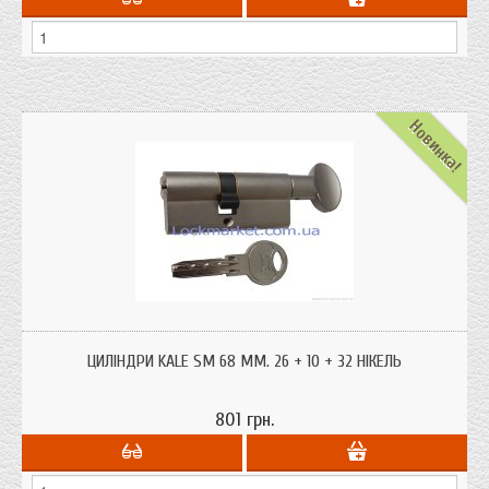
Новинка!
Циліндри серцевини Kale 164 SM 68 мм. 26 + 10 + 32 (ключ-комірець
однорядний пін) корпус циліндра з латуні. Турецький виробник Kale один з
ЦИЛІНДРИ KALE SM 68 ММ. 26 + 10 + 32 НІКЕЛЬ
лідерів продажів замків і фурнітури в Україні.
801 грн.