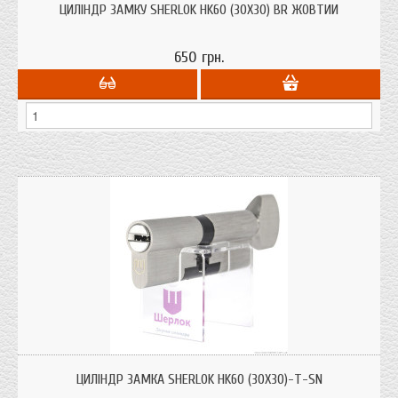
системою захисту від висвердлювання, від вибивання.
ЦИЛІНДР ЗАМКУ SHERLOK HK60 (30Х30) BR ЖОВТИЙ
650 грн.
Циліндри для врізних замків Sherlok HK60 (30х30)-Т-SN ключ/поворотник із
системою захисту від висвердлювання, від вибивання.
ЦИЛІНДР ЗАМКА SHERLOK HK60 (30Х30)-Т-SN