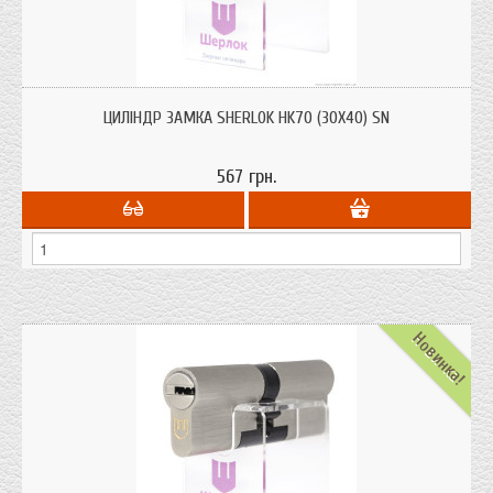
Циліндри для врізних замків Sherlok HK70 (30х40) SN ключ/ключ з системою
захисту від висвердлювання, від вибивання.
ЦИЛІНДР ЗАМКА SHERLOK HK70 (30Х40) SN
567 грн.
Новинка!