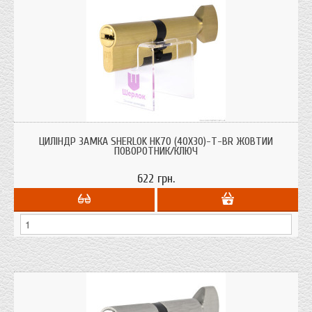
Циліндри для врізних замків Sherlok HK70 (40х30)-Т-BR жовтий поворотник/
ключ з системою захисту від висвердлювання, від вибивання.
ЦИЛІНДР ЗАМКА SHERLOK HK70 (40Х30)-Т-BR ЖОВТИЙ
ПОВОРОТНИК/КЛЮЧ
622 грн.