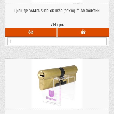
Циліндри для врізних замків Sherlok HK60 (30х30)-Т-BR жовтий ключ/
поворотник із системою захисту від висвердлювання, від вибивання.
ЦИЛІНДР ЗАМКА SHERLOK HK60 (30Х30)-Т-BR ЖОВТИЙ
714 грн.
Циліндри для врізних замків Sherlok HK60 (30х30) BR жовтий ключ/ключ із