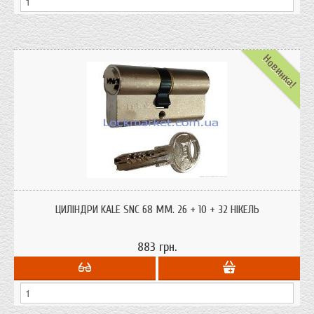
Новинка!
Циліндри серцевини Kale 164 SNC 68 мм. 26 + 10 + 32 (ключ-ключ
однорядний пін) корпус циліндра з латуні. Турецький виробник Kale один з
ЦИЛІНДРИ KALE SNC 68 ММ. 26 + 10 + 32 НІКЕЛЬ
лідерів продажів замків і фурнітури в Україні.
883 грн.