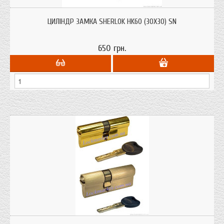
Циліндри для врізних замків Sherlok HK60 (30х30) SN з системою захисту від
висвердлювання, від вибивання.
ЦИЛІНДР ЗАМКА SHERLOK HK60 (30Х30) SN
650 грн.
Циліндри Imperial ZC 90 мм. 35х55 ключ-ключ. поширений розмір для