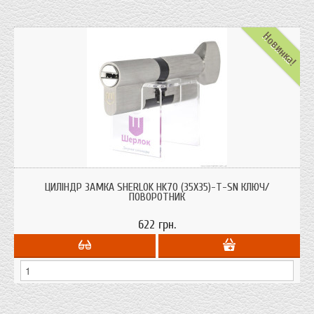
Новинка!
Циліндри для врізних замків Sherlok HK70 (35х35)-Т-SN ключ/поворотник із
системою захисту від висвердлювання, від вибивання.
ЦИЛІНДР ЗАМКА SHERLOK HK70 (35Х35)-Т-SN КЛЮЧ/
ПОВОРОТНИК
622 грн.