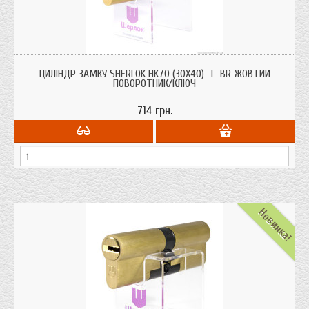
Циліндри для врізних замків Sherlok HK70 (30х40)-Т-BR жовтий поворотник/
ключ з системою захисту від висвердлювання, від вибивання.
ЦИЛІНДР ЗАМКУ SHERLOK HK70 (30Х40)-Т-BR ЖОВТИЙ
ПОВОРОТНИК/КЛЮЧ
714 грн.
Новинка!