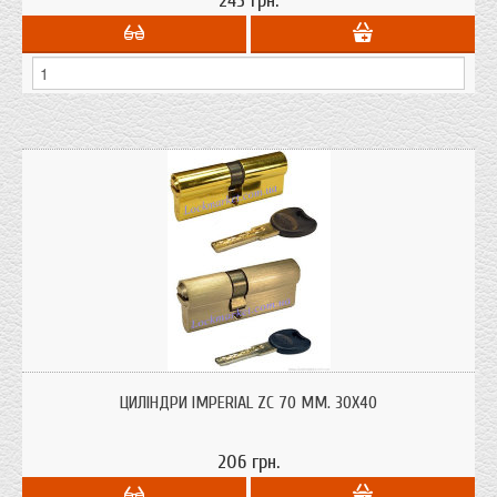
245 грн.
Циліндри для врізних замків "Imperial" ZC 70 мм. 30х40 ключ-ключ з
профільним ключем. Бюджетний варіант циліндра ціна якість
ЦИЛІНДРИ IMPERIAL ZC 70 ММ. 30Х40
206 грн.