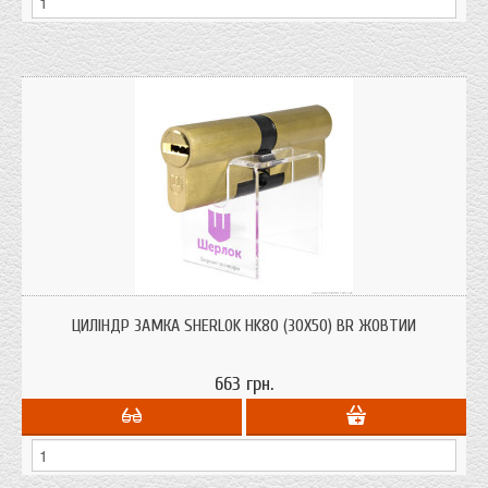
Циліндри для врізних замків Sherlok HK80 (30х50) BR із системою захисту від
висвердлювання, від вибивання.
ЦИЛІНДР ЗАМКА SHERLOK HK80 (30Х50) BR ЖОВТИЙ
663 грн.