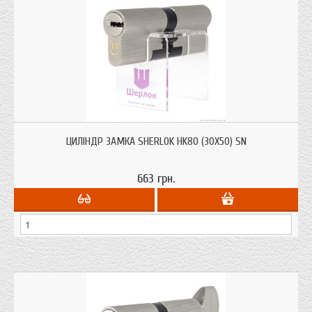
Циліндри для врізних замків Sherlok HK80 (30х50) SN з системою захисту від
висвердлювання, від вибивання.
ЦИЛІНДР ЗАМКА SHERLOK HK80 (30Х50) SN
663 грн.