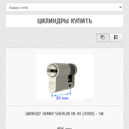
ЦИЛИНДРЫ КУПИТЬ
Циліндри для врізних замків Sherlok HK3010SN половинка із системою
захисту від висвердлювання, від вибивання.
ЦИЛІНДР ЗАМКУ SHERLOK HK 40 (30Х10) - SN