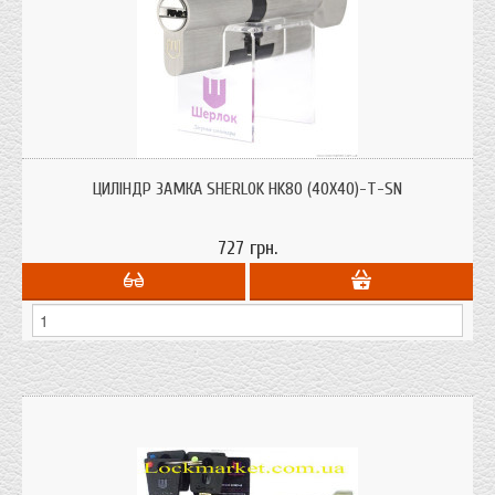
Циліндри для врізних замків Sherlok HK80 (40х40)-Т-SN з системою захисту
від висвердлювання, від вибивання.
ЦИЛІНДР ЗАМКА SHERLOK HK80 (40Х40)-Т-SN
727 грн.