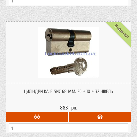
Новинка!
Циліндри серцевини Kale 164 SNC 68 мм. 26 + 10 + 32 (ключ-ключ
однорядний пін) корпус циліндра з латуні. Турецький виробник Kale один з
ЦИЛІНДРИ KALE SNC 68 ММ. 26 + 10 + 32 НІКЕЛЬ
лідерів продажів замків і фурнітури в Україні.
883 грн.