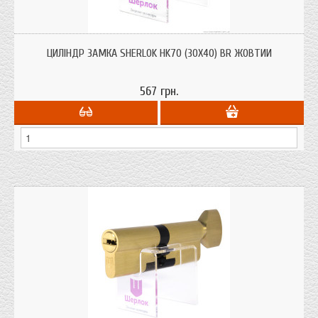
Циліндри для врізних замків Sherlok HK70 (30х40) BR жовтий ключ/ключ із
системою захисту від висвердлювання, від вибивання.
ЦИЛІНДР ЗАМКА SHERLOK HK70 (30Х40) BR ЖОВТИЙ
567 грн.