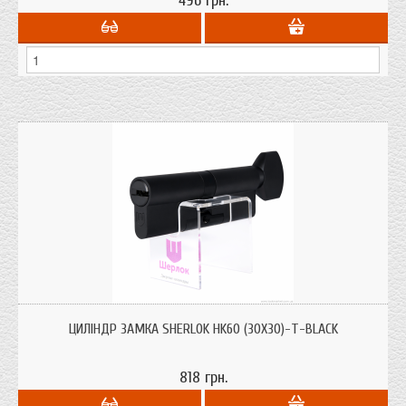
496 грн.
Циліндр для врізних замків Sherlok HK60 (30х30)-Т-Black ключ/тумблер с
системою захисту від висвердлювання, та вибивання.
ЦИЛІНДР ЗАМКА SHERLOK HK60 (30Х30)-Т-BLACK
818 грн.