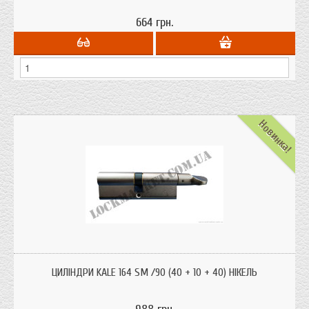
664 грн.
Новинка!
Циліндри серцевини Kale 164 SM /90 (40 + 10 + 40) нікель. Турецький
виробник Kale один з лідерів продажів замків і фурнітури в Україні.
ЦИЛІНДРИ KALE 164 SM /90 (40 + 10 + 40) НІКЕЛЬ