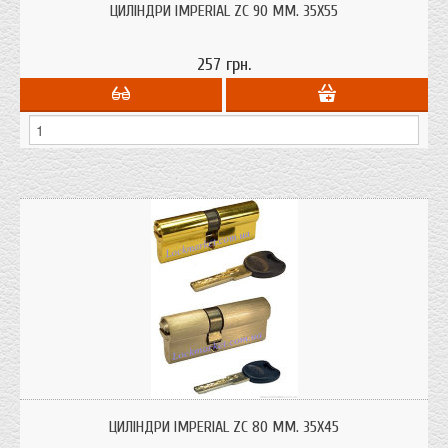
китайських металевих дверей.
ЦИЛІНДРИ IMPERIAL ZC 90 ММ. 35Х55
257 грн.
Циліндри для врізних замків "Imperial" ZC 80 мм. 35х45 ключ-ключ з
профільним ключем. Бюджетний варіант циліндра ціна якість
ЦИЛІНДРИ IMPERIAL ZC 80 ММ. 35Х45