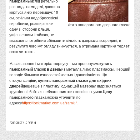
панорамный
слід ретельно
розглядати моделі, довжина
корпуса яких перевищує 10
см, оскільки недобросовісні
виробники, розширюючи
Фото панорамного дверного глазка
одну зі сторони кільця,
ущільненням і гайкою, не
вважають потрібним збільшити кількість дзеркала всередині, в
результаті чого кут огляду знижується, а отримана картинка теряет
свою четкость.
Має значення і матеріал корпусу – ми пропонуємо
купить
панорамный глазок в дверь
из металла либо пластмассы. Перший
володіє більшою износостойкостью і довговічністю. Що
стосується
ціни,
купить панорамный глазок
для вхідних
дверей
дешевше з пластику, однак цей матеріал відрізняється
хрупкістю і боїться неблагоприятних зовнішніх умов.
Цену
панорамного глазка
можна уточнити по
адресу
https://lockmarket.com.ua/zamki/
.
РОЗПОВІСТИ ДРУЗЯМ