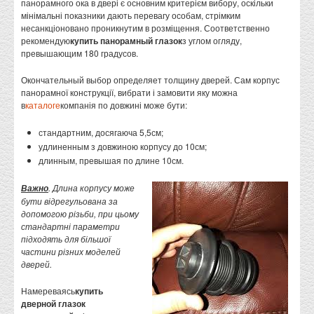
панорамного ока в двері є основним критерієм вибору, оскільки
мінімальні показники дають перевагу особам, стрімким
несанкціоновано проникнутим в розміщення. Соответственно
рекомендую
купить панорамный глазок
з углом огляду,
превышающим 180 градусов.
Окончательный выбор определяет толщину дверей. Сам корпус
панорамної конструкції, вибрати і замовити яку можна
в
каталоге
компанія по довжині може бути:
стандартним, досягаюча 5,5см;
удлиненным з довжиною корпусу до 10см;
длинным, превышая по длине 10см.
. Длина корпусу може
Важно
бути відрегульована за
допомогою різьби, при цьому
стандартні параметри
підходять для більшої
частини різних моделей
дверей.
Намереваясь
купить
дверной глазок