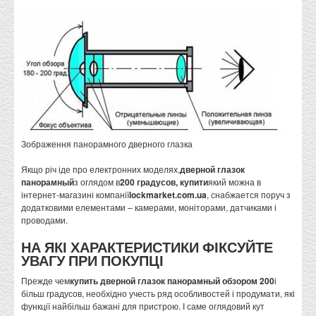
Зображення панорамного дверного глазка
Якщо річ іде про електронних моделях,
дверной глазок
панорамный
з оглядом в
200 градусов,
купити
який можна в
інтернет-магазині компанії
lockmarket.com.ua
, снабжается поруч з
додатковими елементами – камерами, моніторами, датчиками і
проводами.
НА ЯКІ ХАРАКТЕРИСТИКИ ФІКСУЙТЕ
УВАГУ ПРИ ПОКУПЦІ
Прежде чем
купить дверной глазок панорамный обзором 200
і
більш градусов, необхідно учесть ряд особливостей і продумати, які
функції найбільш бажані для пристрою. І саме оглядовий кут