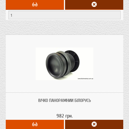
Вічко дверне панорамний, Білорусія. Дозволяють спостерігати з приміщення
з відстані 1,5-2 метри практично всю площу перед дверима.
ВІЧКО ПАНОРАМНИЙ БІЛОРУСЬ
982 грн.