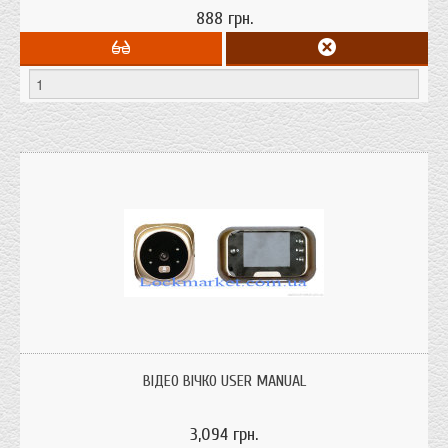
888 грн.
Відео вічко User manual для металевих дверей з функцією дверного дзвінка і
фото камерою. відмінна альтернатива панорамні вічка.
ВІДЕО ВІЧКО USER MANUAL
3,094 грн.