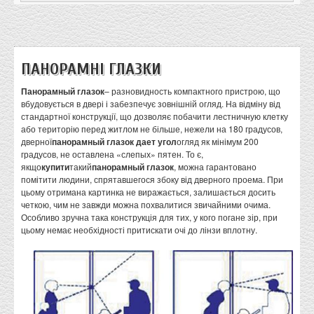
ПАНОРАМНІ ГЛАЗКИ
Панорамный глазок
– разновидность компактного пристрою, що
вбудовується в двері і забезпечує зовнішній огляд. На відміну від
стандартної конструкції, що дозволяє побачити лестничную клетку
або територію перед житлом не більше, нежели на 180 градусов,
дверної
панорамный глазок дает угол
огляд як мінімум 200
градусов, не оставлена «слепых» пятен. То є,
якщо
купити
такий
панорамный глазок
, можна гарантовано
помітити людини, спрятавшегося збоку від дверного проема. При
цьому отримана картинка не виражається, залишається досить
четкою, чим не завжди можна похвалитися звичайними очима.
Особливо зручна така конструкція для тих, у кого погане зір, при
цьому немає необхідності притискати очі до лінзи вплотну.