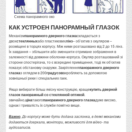
Схема панорамного око
КАК УСТРОЕН ПАНОРАМНЫЙ ГЛАЗОК
Механізм
панорамного дверного глазка
складається з
двох
стеклянных
або пластикових
лінз
– об’єктив з окуляром –
розміщені в торцях корпусу. Між ними розташовано від 2 до 15 лінз.
Їх завдання – збільшити або зменшити отримане зображення в
залежності від довжини оболонки-корпуса. Окуляр розташований зі
сторони спостерігача, то є всередині приміщення, тоді як об’єктив
показує обстановку снаружи. Закріплення
панорамного дверного
глазка
з оглядом в 200
градусов
виробляють за допомогою
зовнішньої реки і спеціальних гаек.
Якщо вибирати більш якісну конструкцію, краще
купить дверной
глазок панорамный со стеклянной оптикой
.
звичайно,
ціна
такого
панорамного дверного глазка
дуже високо,
однак і тривалість їх служби помітно вище.
. До корпусу може бути додана заслонка, в деякі механізми
Важно
додаються дзеркала, монітори, можливості для відео- та
аудіозаписів.