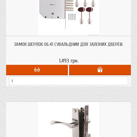
Замок Шерлок 06.41 сувальдний, 5 ключа/цинк, бексет 66,5 мм, міжосьова
відстань 42 мм. 3 ригелі клямка для залізних дверей з правим відчиненням.
ЗАМОК ШЕРЛОК 06.41 СУВАЛЬДНИЙ ДЛЯ ЗАЛІЗНИХ ДВЕРЕЙ.
аналог ельбор 06.41
1,493 грн.