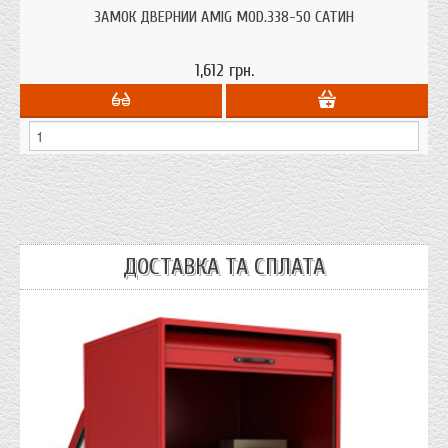
Замок врізний Amig 338-50 сатин для металевих і дерев'яних дверей на 4
ригеля під циліндр, броні накладку від іспанського виробника.
ЗАМОК ДВЕРНИЙ AMIG MOD.338-50 САТИН
1,612 грн.
ДОСТАВКА ТА СПЛАТА