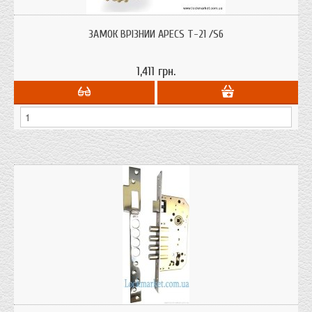
Корпус важкого врізного замка c засувкою і засувкою для металевих дверей
ЗАМОК ВРІЗНИЙ APECS T-21 /S6
1,411 грн.