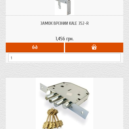
Замок врізний KALE 352-RЗ, циліндровий. Призначений для установки в
металеві двері.
ЗАМОК ВРІЗНИЙ KALE 352-R
1,456 грн.