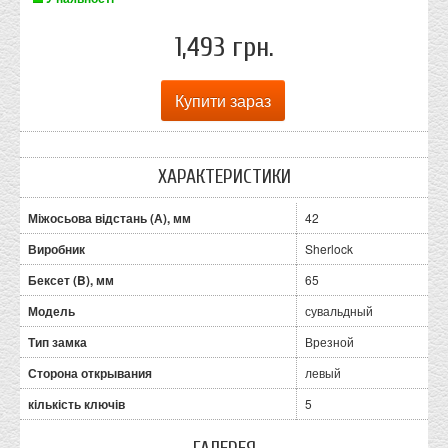
1,493 грн.
ХАРАКТЕРИСТИКИ
Міжосьова відстань (А), мм
42
Виробник
Sherlock
Бексет (B), мм
65
Модель
сувальдный
Тип замка
Врезной
Сторона открывания
левый
кількість ключів
5